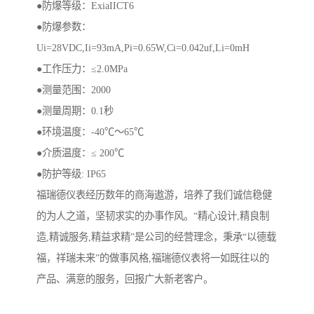
●防爆等级：ExiaIICT6
●防爆参数：
Ui=28VDC,Ii=93mA,Pi=0.65W,Ci=0.042uf,Li=0mH
●工作压力：≤2.0MPa
●测量范围：2000
●测量周期：0.1秒
●环境温度：-40℃～65℃
●介质温度：≤ 200℃
●防护等级: IP65
福瑞德仪表经历数年的商海遨游，培养了我们诚信稳健
的为人之道，坚韧求实的办事作风。“精心设计,精良制
造,精诚服务,精益求精”是公司的经营理念，秉承“以德载
福，祥瑞未来”的做事风格,福瑞德仪表将一如既往以的
产品、满意的服务，回报广大新老客户。