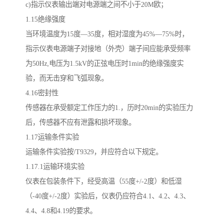
c)指示仪表输出端对电源端之间不小于20M欧；
1.15绝缘强度
当环境温度为15度—35度，相对湿度为45%—75%时，
指示仪表电源端子对接地（外壳）端子间应能承受频率
为50Hz,电压为1.5kV的正弦电压时1min的绝缘强度实
验，而无击穿和飞弧现象。
4.16密封性
传感器在承受额定工作压力的1.，历时20min的实验压力
后，传感器不应有泄露和损坏现象。
1.17运输条件实验
运输条件实验按/T9329，并应符合以下规定。
1.17.1运输环境实验
仪表在包装条件下，经受高温（55度+/-2度）和低湿
（-40度+/-2度）实验后，仪表仍应符合4.1、4.2、4.3、
4.4、4.8和4.19的要求。