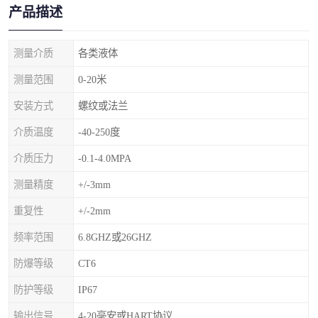
产品描述
测量介质
各类液体
测量范围
0-20米
安装方式
螺纹或法兰
介质温度
-40-250度
介质压力
-0.1-4.0MPA
测量精度
+/-3mm
重复性
+/-2mm
频率范围
6.8GHZ或26GHZ
防爆等级
CT6
防护等级
IP67
输出信号
4-20毫安或HART协议