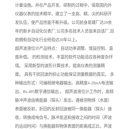
计量设施。并在产品开发、研制的过程中，吸取国内外
仪器仪表的技术精华，建立了一支高、精、尖的科研开
发队伍，使产品性能不断升级。公司前身是建厂达20余
年的新乡自动化仪表厂,公司多名技术人员皆来自该厂,目
前拥有自动化行业经验达20年以上。
超声波液位计产品特点： 自动功率调整、增益控制、温
度补偿。 的检测技术，丰富的软件功能适应各种复杂环
境。 采用新型的波形计算技术，提高仪表的测量精
度。 具有干扰回波的抑止功能保证测量数据的真实。 多
种输出形式：可编程继电器输出、高精度4-20mA电流输
出、Rs-485数字通信输出 。 超声波液位计工作时，高频
脉冲声波由换能器（探头）发出，遇被测物体（水面）
表面被反射，折回的反射回波被同一换能器（探头）接
收，转换成电信号。脉冲发送和接收之间的时间（声波
的运动时间）与换能器到物体表面的距离成正比，声波