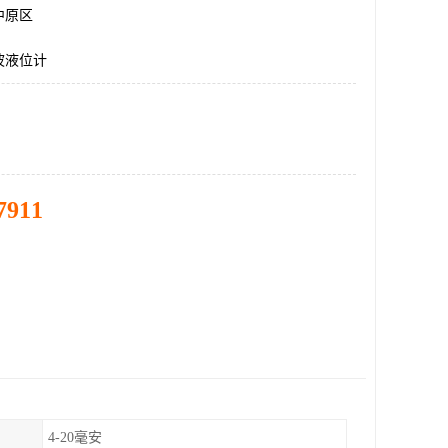
中原区
波液位计
7911
4-20毫安