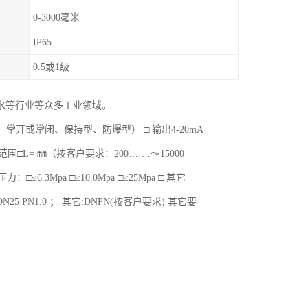
0-3000毫米
IP65
0.5或1级
水等行业等众多工业领域。
 常开或常闭、保持型、防爆型） □ 输出4-20mA
量范围□L= ㎜（按客户要求：200…….～15000
.3Mpa □≤10.0Mpa □≤25Mpa □ 其它
0；DN25 PN1.0 ； 其它:DNPN(按客户要求) 其它要