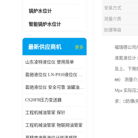
安装方式
锅炉水位计
测量介质
智能锅炉水位计
防爆等级
最新供应商机
更多
福瑞德公司
液氮液位计 
山东凌特液位仪 使用简单
及上、下限报警
盈驰液位仪 LN-P910液位仪 安全可靠
㎜） 测量介质
盈驰液位仪 安全可靠 油罐油位检测
Mpa 实际压力
CS20FB压力变送器
求：□防爆(
工程机械油管家 探针
工程机械油管家 物联网油管家
高精度液氨液位计就选福瑞德仪表