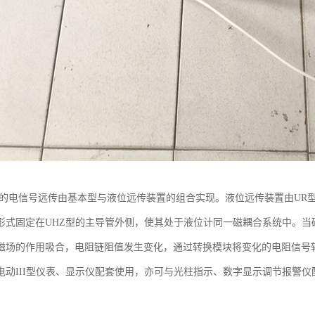
 的电信号远传由基本型与液位远传装置的组合实现。液位远传装置由UR型
形式固定在UHZ型的主导管外侧，使其处于液位计同一磁耦合系统中。当
磁场的作用吸合，电阻链阻值发生变化，通过转换模块将变化的电阻信号转换
电动III型仪表、显示仪配套使用，亦可与光柱指示、数字显示调节报警