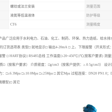
螺纹或法兰安装
测量范围
液氮等低温液体
防护等级
CT6
测量精度
产品广泛应用于水利电力、石油、化工、制药、环保、热力造纸、给水排
的订货选项表 类型□ 就地显示□ 输出4-20mA □ 上、下限报警（开关形式：
 □ HART协议□ RS485总线 工作温度□-20~450℃□℃(按客户要求) 测
□（按客户要求） 介质密度：□g/cm3（按客户提供：≥.0.5g/cm3） 设计压力：□≤6
：□≤6.3Mpa □≤10.0Mpa □≤25Mpa □ 其它Mpa 过程连接：DN20 PN1.
隔爆型)□ 其它