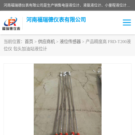
河南福瑞德仪表有限公司是生产销售电容液位计、液氨液位计、小量程液位计定制、智能锅炉水位计、液氮液位计等；并在产品开发、研制的过程中，吸取国内外仪器仪表的技术精华，建立了一支高、精、尖的科研开发队伍，使产品性能不断升级。
河南福瑞德仪表有限公司
当前位置：
首页
>
供应商机
>
液位传感器
> 产品精度高 FRD-T200液
位仪 包头加油站液位计
液位计
液位传感器
压力传感器
流量传感器
智能仪表
液氮液位计
差压变送器
液位计传感器定制
液氨液位计
物位计
油量传感器
测漏仪