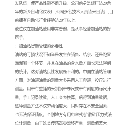
发队伍，使产品性能不断升级。公司前身是建厂达20余
年的新乡自动化仪表厂,公司多名技术人员皆来自该厂,目
前拥有自动化行业经验达20年以上。
液位仪在加油站使用非常普遍，是从事经营加油站的好
帮手。
：加油站智能管理的必要性
油站的亏损状况不知道是发生在销售、结余、还是跑冒
滴漏哪一个环节，并且在油品的含水量方面也无法得到
的统计，这对油站良性发展是不利的。中国在油站管理
方面，对油罐油量的测量大多采用人工爬罐，投尺进行
测量。用带有重锤的米制钢带卷尺或带有刻度的标尺计
量，手工记录读数，人工查表换算，后得到油量数据。
这种测量方法不仅劳动强度大，同时存在不安全因素，
也无法保证精度。个别地方有用电容式/扩散硅压力式液
位计测量，由于这类传感器零漂移严重，测量偏差大，