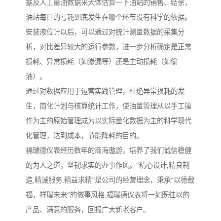
据及人工量油数据来大体估算一下油站的销售、结余，
油站每日的亏耗到底发生在哪个环节没有科学的依据。
安装液位计以后，可以通过对统计测量数据的采集分
析，对比差异较大的运行参数，进一步分析确定是正常
损耗、异常损耗（如渗漏等）还是主动损耗（如偷
油）。
通过对数据应用于运营实践管理，杜绝异常损耗的发
生，简化计划与核算统计工作，使油量管理从以手工操
作为主的原始管理成为以实际量化数据为主的科学现代
化管理，达到成本，节能降耗的目的。
福瑞德仪表经历数年的商海遨游，培养了我们诚信稳健
的为人之道，坚韧求实的办事作风。“精心设计,精良制
造,精诚服务,精益求精”是公司的经营理念，秉承“以德载
福，祥瑞未来”的做事风格,福瑞德仪表将一如既往以的
产品、满意的服务，回报广大新老客户。