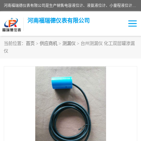
河南福瑞德仪表有限公司是生产销售电容液位计、液氨液位计、小量程液位计定制、智能锅炉水位计、液氮液位计等；并在产品开发、研制的过程中，吸取国内外仪器仪表的技术精华，建立了一支高、精、尖的科研开发队伍，使产品性能不断升级。
河南福瑞德仪表有限公司
当前位置：
首页
>
供应商机
>
测漏仪
> 台州测漏仪 化工双层罐渗漏
仪
液位计
液位传感器
压力传感器
流量传感器
智能仪表
液氮液位计
差压变送器
液位计传感器定制
液氨液位计
物位计
油量传感器
测漏仪