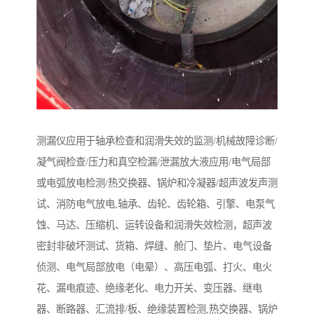
测漏仪应用于轴承检查和润滑失效的监测/机械故障诊断/
凝气阀检查/压力和真空检漏/泄漏放大液应用/电气局部
或电弧放电检测/热交换器、锅炉和冷凝器/超声波发声测
试、消防电气放电,轴承、齿轮、齿轮箱、引擎、电泵气
蚀、马达、压缩机、运转设备和润滑失效检测，超声波
密封非破坏测试、货箱、焊缝、舱门、垫片、电气设备
侦测、电气局部放电（电晕）、高压电弧、打火、电火
花、漏电痕迹、绝缘老化、电力开关、变压器、继电
器、断路器、汇流排/板、绝缘装置检测,热交换器、锅炉