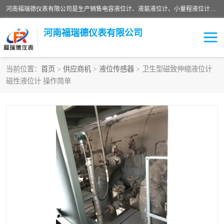
河南福瑞德仪表有限公司是生产销售电容液位计、液氨液位计、小量程液位计定制、智能锅炉水位计、液氮液位计等；并在产品开发、研制的过程中，吸取国内外仪器仪表的技术精华，建立了一支高、精、尖的科研开发队伍，使产品性能不断升级。
河南福瑞德仪表有限公司
当前位置：
首页
>
供应商机
>
液位传感器
> 卫生型磁致伸缩液位计
磁性液位计 操作简单
液位计
液位传感器
压力传感器
流量传感器
智能仪表
液氮液位计
差压变送器
液位计传感器定制
液氨液位计
物位计
油量传感器
测漏仪