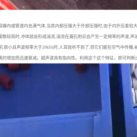
容器内或管道内充满气体,当其内部压强大于外部压强时,由于内外压差较大
诺数较高时,冲体就会形成湍流,湍流在漏孔附近会产生一定频率的声波,声
漏孔很小且声波频率大于20kHz时,人耳就听不到了,但它们能在空气中传播
离的增加而迅速衰减。超声波具有指向性。利用这个这个特征，即可判断