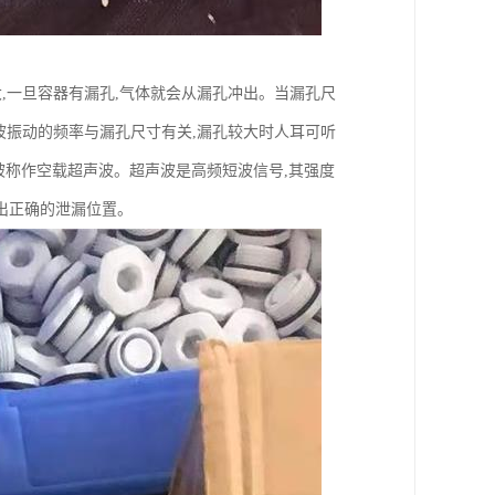
,一旦容器有漏孔,气体就会从漏孔冲出。当漏孔尺
波振动的频率与漏孔尺寸有关,漏孔较大时人耳可听
,被称作空载超声波。超声波是高频短波信号,其强度
出正确的泄漏位置。