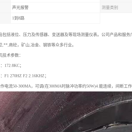
声光报警
测量类别
1到8路
品包括液位、压力及传感器、变送器及等现场测量仪表。公司产品和服务
,**,商砼，矿山,冶金、钢铁等众多行业。
机技术参数：
172.8KC；
1 270HZ F2 2.16KHZ；
作电流50-300MA，可调(在300MA时脉冲功率约50W)4.能连续，间断工