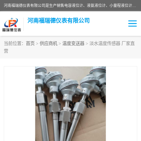
河南福瑞德仪表有限公司是生产销售电容液位计、液氨液位计、小量程液位计定制、智能锅炉水位计、液氮液位计等；并在产品开发、研制的过程中，吸取国内外仪器仪表的技术精华，建立了一支高、精、尖的科研开发队伍，使产品性能不断升级。
河南福瑞德仪表有限公司
当前位置：
首页
>
供应商机
>
温度变送器
> 淡水温度传感器 厂家直
营
液位计
液位传感器
压力传感器
流量传感器
智能仪表
液氮液位计
差压变送器
液位计传感器定制
液氨液位计
物位计
油量传感器
测漏仪