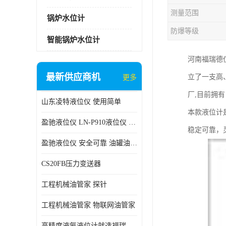
测量范围
锅炉水位计
防爆等级
智能锅炉水位计
河南福瑞德
最新供应商机
立了一支高
更多
厂,目前拥
山东凌特液位仪 使用简单
本款液位计
盈驰液位仪 LN-P910液位仪 安全可靠
稳定可靠，
盈驰液位仪 安全可靠 油罐油位检测
CS20FB压力变送器
工程机械油管家 探针
工程机械油管家 物联网油管家
高精度液氨液位计就选福瑞德仪表