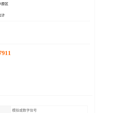
中原区
位计
7911
模拟或数字信号