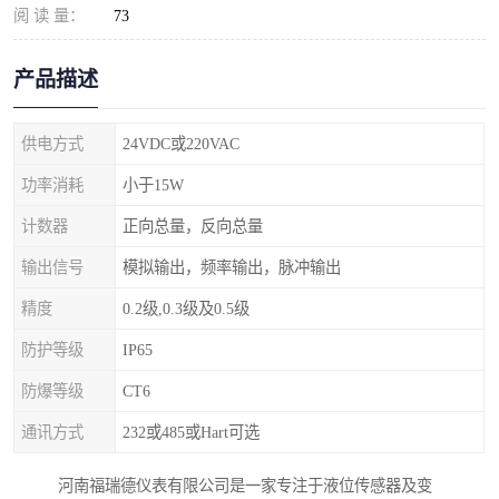
阅 读 量：
73
产品描述
供电方式
24VDC或220VAC
功率消耗
小于15W
计数器
正向总量，反向总量
输出信号
模拟输出，频率输出，脉冲输出
精度
0.2级,0.3级及0.5级
防护等级
IP65
防爆等级
CT6
通讯方式
232或485或Hart可选
河南福瑞德仪表有限公司是一家专注于液位传感器及变