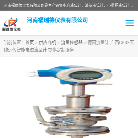
河南福瑞德仪表有限公司是生产销售电容液位计、液氨液位计、小量程液位计定制、智能锅炉水位计、液氮液位计等；并在产品开发、研制的过程中，吸取国内外仪器仪表的技术精华，建立了一支高、精、尖的科研开发队伍，使产品性能不断升级。
河南福瑞德仪表有限公司
当前位置：
首页
>
供应商机
>
流量传感器
> 德国流量计 广西GPRS无
线远传智能电磁流量计 提供定制服务
液位计
液位传感器
压力传感器
流量传感器
智能仪表
液氮液位计
差压变送器
液位计传感器定制
液氨液位计
物位计
油量传感器
测漏仪