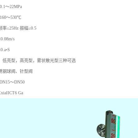
.1～22MPa
60～530℃
≤25Hz 振幅≤0.5
08m/s
.a•S
器：低亮型，高亮型，雾状散光型三种可选
锈钢球阀、针型阀
N15～DN50
aIICT6 Ga