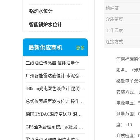
精确度
锅炉水位计
介质密度
智能锅炉水位计
工作温度
连接方式
最新供应商机
更多
河南福瑞德
三线油位传感器 信翔油量计
服务。（涉
广州智能雷达液位计 水泥仓料位
磁敏电子双
440mm光电双色液位计 昆明锅炉汽包用光电液位计
安装方式：
总线仪表超声波液位计 操作简单
电源电压：5
测量范围：0
德国HYDAC温度变送器 温度变送器工作原理 市场性价比优
度：±10
GPS油耗管理系统厂家批发 CR-606 汽车油位传感器故障
介质密度：0.4
零点满点可调整 锅炉水位计 太原智能锅炉汽包液位计生产厂家