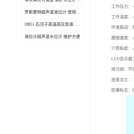
工作压力：-0
罗斯蒙特超声波液位计 使用寿命长
工作温度：-1
DB51 石河子高温高压型液位变送器 性能稳定
环境振动：频率
液位计超声波水位计 维护方便
跟随速度：≤0.
介质粘度：≤0
LED显示
排污阀：不
连接法兰： D
防爆标志：Exi