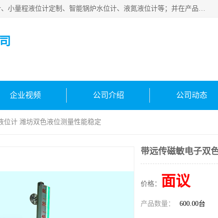
河南福瑞德仪表有限公司是生产销售电容液位计、液氨液位计、小量程液位计定制、智能锅炉水位计、液氮液位计等；并在产品开发、研制的过程中，吸取国内外仪器仪表的技术精华，建立了一支高、精、尖的科研开发队伍，使产品性能不断升级。
司
企业视频
公司介绍
公司动态
液位计 潍坊双色液位测量性能稳定
带远传磁敏电子双色
面议
价格：
产品数量：
600.00台