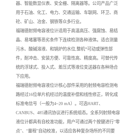
器、智能数显仪表、安全栅、隔离器等。公司产品广泛
用于石油、化工、电力、交通运输、车联网、环卫、商
砼、矿山、冶金、钢铁等众多行业。
福瑞德射频电容液位计适用于高温高压、强腐蚀、易结
晶、易堵塞等恶劣条件下连续检测各种液体。适合测量
污水、酸碱溶液、和锅炉的水位,整机*可动或弹性部
件，耐冲击、安装方便、可靠性高、精度高。可替代传
统的浮球式、投入式、差压式等液位变送器在各种场合
下应用。
福瑞德射频电容液位计核心部件采用的射频电容检测电
路经过16位单片机经过的温度补偿和线性修正，转化成
标准电信号（一般为4~20 mA）。可选HART、
CANBUS、485通讯协议进行系统组态。全系列射频电容
液位计都具有自校准功能，用户可通过两个按键进行“零
点”、“量程”自动校准，以适应各种复杂场所的不同要