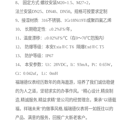
8、 固定方式:螺纹安装M20×1.5、M27×2，
法兰安装DN25、DN40、DN50。规格可按要求定制
9、接湿材质: 316不锈钢、1Gr18Ni19Ti或聚四氟乙烯
10、 长期稳定性: ≤0.2%FS/年，
11、温度漂移：≤0.02%FS/℃（在0～70℃范围内）
12、 防爆等级：本安ExiaⅡC T6 隔爆ExdⅡC T5
13、 防护等级：IP67
14、 本安参数：Ui：28VDC，Ii：93mA，Pi：0.65W，
Ci：0.042uf， Li：0mH
福瑞德仪表经历数年的商海遨游，培养了我们诚信稳健
的为人之道，坚韧求实的办事作风。“精心设计,精良制
造,精诚服务,精益求精”是公司的经营理念，秉承“以德载
福，祥瑞未来”的做事风格,福瑞德仪表将一如既往以的
产品、满意的服务，回报广大新老客户。