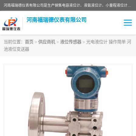
河南福瑞德仪表有限公司是生产销售电容液位计、液氨液位计、小量程液位计定制、智能锅炉水位计、液氮液位计等；并在产品开发、研制的过程中，吸取国内外仪器仪表的技术精华，建立了一支高、精、尖的科研开发队伍，使产品性能不断升级。
河南福瑞德仪表有限公司
当前位置：
首页
>
供应商机
>
液位传感器
> 光电液位计 操作简单 河
池液位变送器
液位计
液位传感器
压力传感器
流量传感器
智能仪表
液氮液位计
差压变送器
液位计传感器定制
液氨液位计
物位计
油量传感器
测漏仪