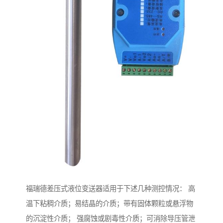
福瑞德差压式液位变送器适用于下述几种测控情况： 高
温下粘稠介质；易结晶的介质；带有固体颗粒或悬浮物
的沉淀性介质； 强腐蚀或剧毒性介质；可消除导压管泄