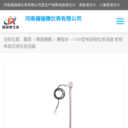
河南福瑞德仪表有限公司是生产销售电容液位计、液氨液位计、小量程液位计定制、智能锅炉水位计、液氮液位计等；并在产品开发、研制的过程中，吸取国内外仪器仪表的技术精华，建立了一支高、精、尖的科研开发队伍，使产品性能不断升级。
河南福瑞德仪表有限公司
当前位置：
首页
>
供应商机
>
液位计
> UYB型电容物位变送器 射频
电容式液位变送器
液位计
液位传感器
压力传感器
流量传感器
智能仪表
液氮液位计
差压变送器
液位计传感器定制
液氨液位计
物位计
油量传感器
测漏仪