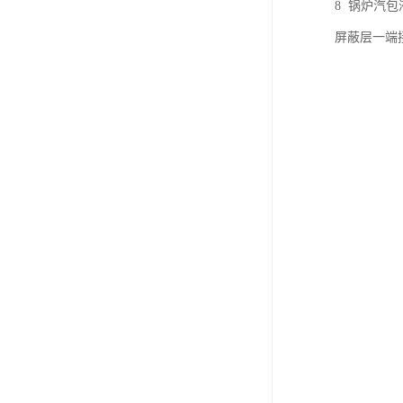
8 锅炉汽
屏蔽层一端