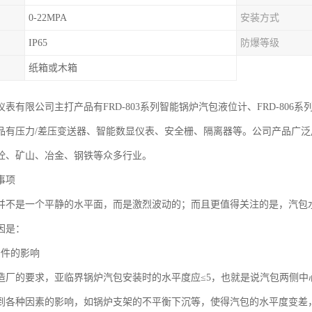
0-22MPA
安装方式
IP65
防爆等级
纸箱或木箱
表有限公司主打产品有FRD-803系列智能锅炉汽包液位计、FRD-806系
品有压力/差压变送器、智能数显仪表、安全栅、隔离器等。公司产品广
商砼、矿山、冶金、钢铁等众多行业。
事项
并不是一个平静的水平面，而是激烈波动的；而且更值得关注的是，汽包
因是：
条件的影响
造厂的要求，亚临界锅炉汽包安装时的水平度应≤5，也就是说汽包两侧中
到各种因素的影响，如锅炉支架的不平衡下沉等，使得汽包的水平度变差