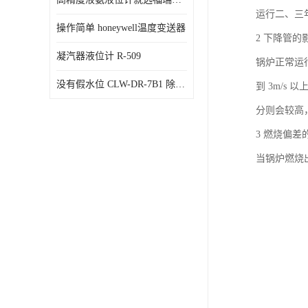
运行二、三
操作简单 honeywell温度变送器
2 下降管的
凝汽器液位计 R-509
锅炉正常运
没有假水位 CLW-DR-7B1 除氧器水位测量
到 3m/
分则会较高
3 燃烧偏差
当锅炉燃烧