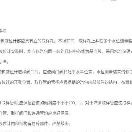
事项
汽包液位计都应具有立的取样孔。不得在同一取样孔上并联多个水位测量
包液位计安装时，均应以汽包同一端的几何中心线为基准线，采用水准仪确
标准。
炉汽包液位计取样阀门时，应使阀门阀杆处于水平位置，水位测量装置汽侧
包液位计的开孔位置、取样管的管径应根据锅炉汽包内部部件的结构，布置
水侧取样管时,应保证管道的倾斜度不小于100：1，对于汽侧取样管应使取样
取样管、取样阀门和连通管均应良好保温。
包液位计内部结构有易碎部件，严禁敲击。