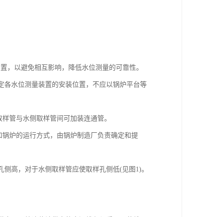
装置，以避免相互影响，降低水位测量的可靠性。
定各水位测量装置的安装位置，不应以锅炉平台等
取样管与水侧取样管间可加装连通管。
和锅炉的运行方式，由锅炉制造厂负责确定和提
孔侧高，对于水侧取样管应使取样孔侧低(见图1)。