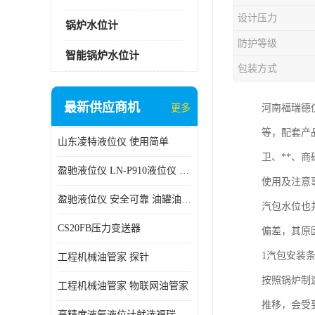
设计压力
锅炉水位计
防护等级
智能锅炉水位计
包装方式
最新供应商机
更多
河南福瑞德仪
等，配套产
山东凌特液位仪 使用简单
卫、**、
盈驰液位仪 LN-P910液位仪 安全可靠
使用及注意
盈驰液位仪 安全可靠 油罐油位检测
汽包水位也
CS20FB压力变送器
偏差，其原
1汽包安装
工程机械油管家 探针
按照锅炉制
工程机械油管家 物联网油管家
推移，会受
高精度液氨液位计就选福瑞德仪表