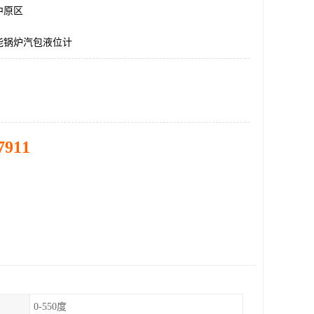
中原区
能锅炉汽包液位计
7911
0-550度