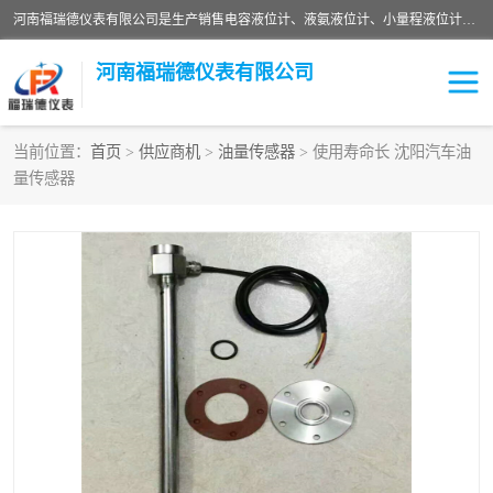
河南福瑞德仪表有限公司是生产销售电容液位计、液氨液位计、小量程液位计定制、智能锅炉水位计、液氮液位计等；并在产品开发、研制的过程中，吸取国内外仪器仪表的技术精华，建立了一支高、精、尖的科研开发队伍，使产品性能不断升级。
河南福瑞德仪表有限公司
当前位置：
首页
>
供应商机
>
油量传感器
> 使用寿命长 沈阳汽车油
量传感器
液位计
液位传感器
压力传感器
流量传感器
智能仪表
液氮液位计
差压变送器
液位计传感器定制
液氨液位计
物位计
油量传感器
测漏仪