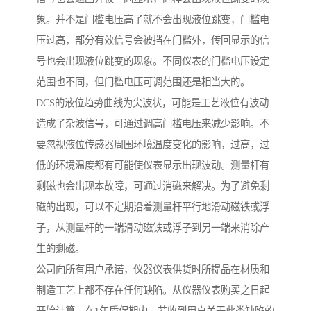
象。并不是门槛电压高了就不会出现液位跳变，门槛电
压过高，部分有效信号会被挡在门槛外，传回显示的信
号也会出现液位跳变的现象。不同仪表的门槛电压设定
范围也不同，但门槛电压可调范围还是相当大的。
DCS的液位趋势曲线为尖波状，可能是工艺液位有波动
造成了杂波信号，可通过调高门槛电压来减少影响。不
要忽视液位传感器周围环境温度变化的影响，过高，过
低的环境温度都有可能使仪表显示出现波动。测量杆有
剩磁也会出现本故障，可通过消磁来解决。为了避免剩
磁的出现，可以不定期沿着测量杆平行地滑动磁铁或浮
子，从测量杆的一端滑动磁铁或浮子到另一端来消除产
生的剩磁。
公司向所有用户承诺，仪器仪表供货时所提品在材质和
制造工艺上都不存在任何缺陷。从仪器仪表购买之日起
开始计算，在1年质保期内，若收到用户关于此类缺陷的