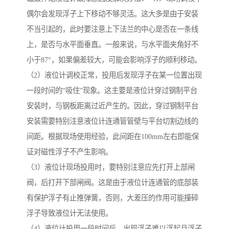
偶尔会发现浮子上下移动不够灵活。这大多是由于安装
不当引起的，此时要注意上下法兰的中心是否在一条线
上，是否与水平面垂直。一般来说，与水平面夹角好不
小于87°，如果偏差较大，可能会影响浮子的顺利移动。
（2）液位计调校正常，投用后发现浮子在某一位置出现
一段时间的“吸住”现象。这主要是液位计穿过钢制平台
安装时，与钢板距离过近产生的。因此，穿过钢制平台
安装需要特别注意液位计连通管管壁与平台切割边线的
间距。根据现场使用经验，此间距在100mm左右即能保
证对磁性浮子不产生影响。
（3）液位计现场投用时，要特别注意应先打开上部闸
阀，后打开下部闸阀。这是由于液位计连通管的底部装
有保护浮子有止推弹簧，否则，大差压的作用可能撞碎
浮子导致液位计无法使用。
（4）液位计投用一段时间后，出现浮子难以浮起且浮子