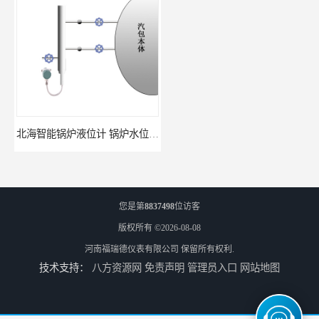
北海智能锅炉液位计 锅炉水位计厂商 自动适应自动校准
fmu90超声波液位计 UNS 操作简单
您是第
8837498
位访客
版权所有 ©2026-08-08
河南福瑞德仪表有限公司
保留所有权利.
技术支持：
八方资源网
免责声明
管理员入口
网站地图
FMP43 润滑油雷达液位计 能够提供定制服务
云南高加智能锅炉汽包液位计 窑头窑尾液位计