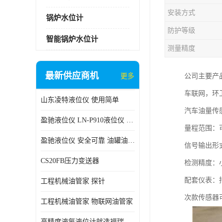
安装方式
锅炉水位计
防护等级
智能锅炉水位计
测量精度
最新供应商机
更多
公司主要产
车联网，环卫
山东凌特液位仪 使用简单
汽车油量传
盈驰液位仪 LN-P910液位仪 安全可靠
量程范围：
盈驰液位仪 安全可靠 油罐油位检测
信号输出形式
CS20FB压力变送器
检测精度：
配套仪表：
工程机械油管家 探针
次款传感器
工程机械油管家 物联网油管家
高精度液氨液位计就选福瑞德仪表