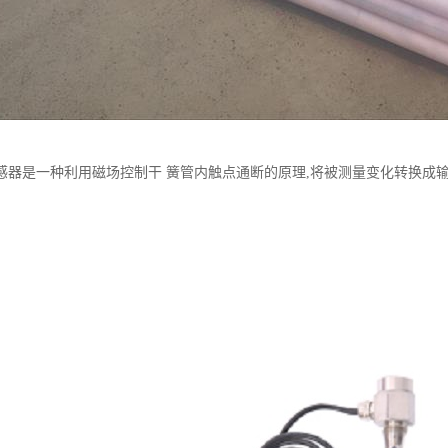
感器是一种利用磁场控制干 簧管内触点通断的原理,将被测量变化转换成输