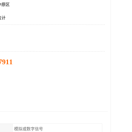
中原区
位计
7911
模拟或数字信号