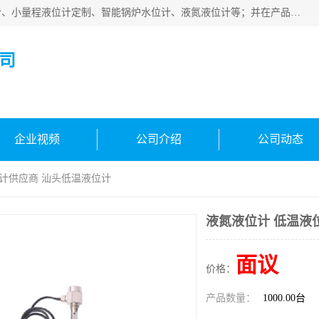
河南福瑞德仪表有限公司是生产销售电容液位计、液氨液位计、小量程液位计定制、智能锅炉水位计、液氮液位计等；并在产品开发、研制的过程中，吸取国内外仪器仪表的技术精华，建立了一支高、精、尖的科研开发队伍，使产品性能不断升级。
司
企业视频
公司介绍
公司动态
位计供应商 汕头低温液位计
液氮液位计 低温液
面议
价格：
产品数量：
1000.00台