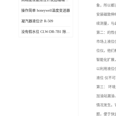
象，所以都
操作简单 honeywell温度变送器
安装磁致伸
凝汽器液位计 R-509
续测量，与
没有假水位 CLW-DR-7B1 除氧器水位测量
第二：的性
市场上液位
位仪。他们
智能化扩展
以利用液位
液位 仪不
第三： 环
加油站漏油
情况发生。
题，便于快