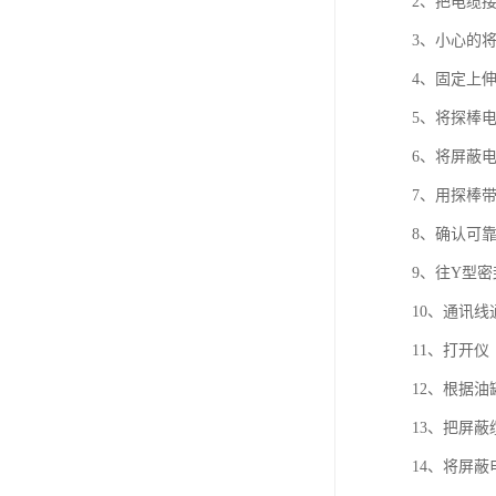
2、把电缆
3、小心的
4、固定上
5、将探棒
6、将屏蔽
7、用探棒
8、确认可
9、往Y型
10、通讯
11、打开仪
12、根据
13、把屏蔽
14、将屏