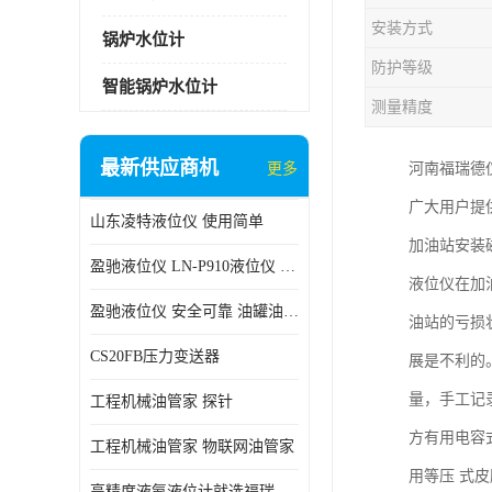
安装方式
锅炉水位计
防护等级
智能锅炉水位计
测量精度
最新供应商机
更多
河南福瑞德
广大用户提
山东凌特液位仪 使用简单
加油站安装
盈驰液位仪 LN-P910液位仪 安全可靠
液位仪在加
盈驰液位仪 安全可靠 油罐油位检测
油站的亏损
CS20FB压力变送器
展是不利的
量，手工记
工程机械油管家 探针
方有用电容
工程机械油管家 物联网油管家
用等压 式
高精度液氨液位计就选福瑞德仪表