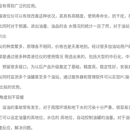
没有得到广泛的应用。
缩液位仪可以有效改善这种状况，其具有高精度，使用寿命长，抗干扰，
此同时对于侧漏，进出油量、油品的含 水情况的统计一目了然，对于油
价比
仪的种类繁多，原理各不相同，价格也是天差地别。经过很多加油站用户
都是通过很多种类液位仪的使用情况 筛选出来的，包括大型的中石化，
，预留很多接口，为以后产品升级奠定了基础，精度高，稳定性好，安装
仪同时监测多个油罐甚至多个油站，通过服务器和管理软件可以实现PC端
可比拟的优势。
境角度刻不容缓
、溢油的事故常有发生，对于周围环境和地下水的污染十分严重，很容易
它可以设定油量的高地位，水位的 高地位，自动控制油罐的油量。对于
速反应，解决问题。