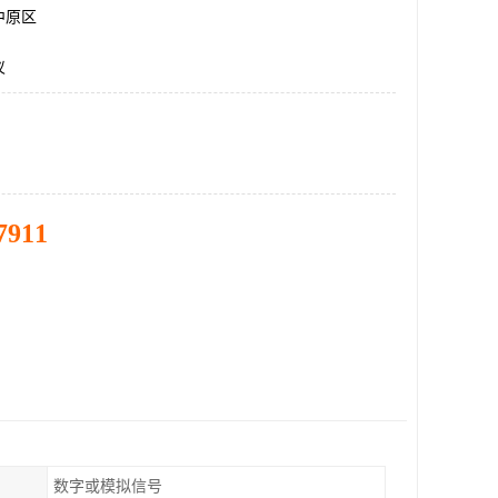
中原区
仪
7911
数字或模拟信号