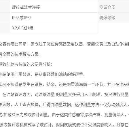
螺纹或法兰连接
测量介质
IP65或IP67
防爆等级
0.2,0.5或1级
仪表有限公司是一家专注于液位传感器及变送器、智能仪表以及自动化控
供全面的技术解决方案。
磁致伸缩液位仪的必要性分析：
油站使用非常普遍，是从事经营加油站的好帮手。
状况不知道是发生在销售、结余、还是跑冒滴漏哪一个环节，并且在油品
。在油站管理方面，对油罐油量 的测量大多采用人工爬罐，投尺进行测
录读数，人工查表换算，后得到油量数据。这种测量方法不仅劳动强度大
式/扩散硅压力式液位计测量，由于这类传感器零漂移严重，测量偏差大
皮膜液位计或机械式浮子液位计。但因皮膜式液位计受温度影响大，且存