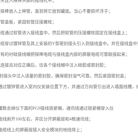
接头连入探棒头部的接线孔中；
将探棒放入上伸管，直到将它放到罐底。当心不要损坏浮子；
伸管盖板，紧固软管压接螺栓；
电缆通过软管进入接线盒中，然后把软管的压接螺栓固定在接线盒上；
电缆穿过镀锌管及其上安装的Y型密封接头引入到接线盒中。并在接线盒中
带有的衬硅接线帽把探棒电缆与接线盒内部的屏蔽电缆可靠联接起来；
靠连接且对应正确后，往各个接线帽中注入硅胶或密封胶；
密封接头中注入适量的密封胶，确保密封油气可靠，然后紧固密封盖；
线通过镀锌管进入室内仪安装位置下方，并通过万向管引出进入墙面线槽，
油罐数去掉仪下面的PG9接线锁紧帽，通讯线通过锁紧帽穿入仪
缆线剥开100左右，并区分开屏蔽层和4根通讯线；
蔽电缆线上的屏蔽层接入安全模块的地线排上；