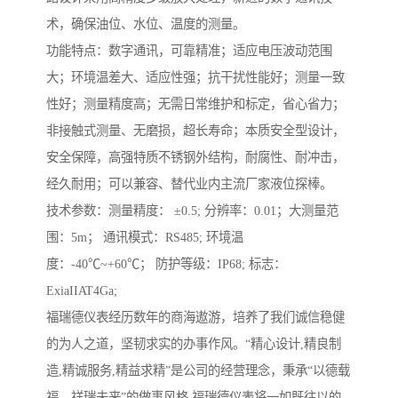
术，确保油位、水位、温度的测量。
功能特点：数字通讯，可靠精准；适应电压波动范围
大；环境温差大、适应性强；抗干扰性能好；测量一致
性好；测量精度高；无需日常维护和标定，省心省力；
非接触式测量、无磨损，超长寿命；本质安全型设计，
安全保障，高强特质不锈钢外结构，耐腐性、耐冲击，
经久耐用；可以兼容、替代业内主流厂家液位探棒。
技术参数：测量精度： ±0.5; 分辨率：0.01；大测量范
围：5m； 通讯模式：RS485; 环境温
度：-40℃~+60℃； 防护等级：IP68; 标志：
ExiaIIAT4Ga;
福瑞德仪表经历数年的商海遨游，培养了我们诚信稳健
的为人之道，坚韧求实的办事作风。“精心设计,精良制
造,精诚服务,精益求精”是公司的经营理念，秉承“以德载
福，祥瑞未来”的做事风格,福瑞德仪表将一如既往以的