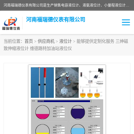
河南福瑞德仪表有限公司是生产销售电容液位计、液氨液位计、小量程液位计定制、智能锅炉水位计、液氮液位计等；并在产品开发、研制的过程中，吸取国内外仪器仪表的技术精华，建立了一支高、精、尖的科研开发队伍，使产品性能不断升级。
河南福瑞德仪表有限公司
当前位置：
首页
>
供应商机
>
液位计
> 能够提供定制化服务 三绅磁
致伸缩液位计 维德路特加油站液位仪
液位计
液位传感器
压力传感器
流量传感器
智能仪表
液氮液位计
差压变送器
液位计传感器定制
液氨液位计
物位计
油量传感器
测漏仪