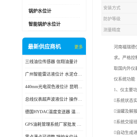
安装方式
锅炉水位计
防护等级
智能锅炉水位计
测量精度
最新供应商机
更多
河南福瑞德
求。严格控
三线油位传感器 信翔油量计
取国内外仪
广州智能雷达液位计 水泥仓料位
仪系统功能
440mm光电双色液位计 昆明锅炉汽包用光电液位计
1、仪主要
总线仪表超声波液位计 操作简单
系统状态
油罐及解
德国HYDAC温度变送器 温度变送器工作原理 市场性价比优
系统交接
GPS油耗管理系统厂家批发 CR-606 汽车油位传感器故障
自动生成
零点满点可调整 锅炉水位计 太原智能锅炉汽包液位计生产厂家