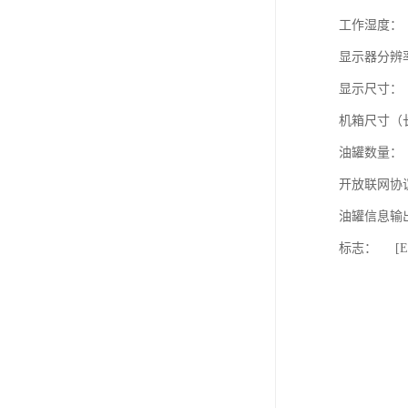
工作湿度： 
显示器分辨率
显示尺寸： 
机箱尺寸（长×
油罐数量：
开放联网协
油罐信息输
标志： [Ex i