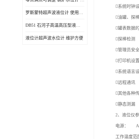
系统时钟
罗斯蒙特超声波液位计 使用寿命长
油罐、探
DB51 石河子高温高压型液位变送器 性能稳定
罐表数据
液位计超声波水位计 维护方便
探棒检测
管理员安
打印机设
系统语言
远程通讯
其他各种
静态测漏
2、液位仪
电源： AC22
工作温度范围