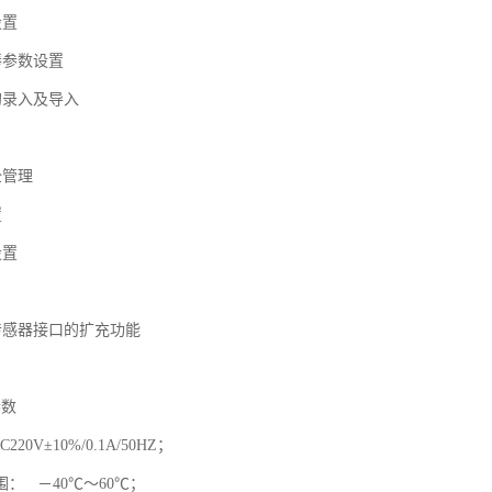
设置
棒参数设置
的录入及导入
全管理
置
设置
传感器接口的扩充功能
参数
0V±10%/0.1A/50HZ；
： －40℃～60℃；