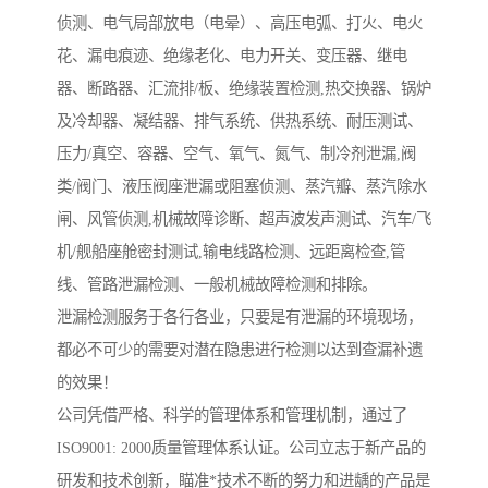
侦测、电气局部放电（电晕）、高压电弧、打火、电火
花、漏电痕迹、绝缘老化、电力开关、变压器、继电
器、断路器、汇流排/板、绝缘装置检测,热交换器、锅炉
及冷却器、凝结器、排气系统、供热系统、耐压测试、
压力/真空、容器、空气、氧气、氮气、制冷剂泄漏,阀
类/阀门、液压阀座泄漏或阻塞侦测、蒸汽瓣、蒸汽除水
闸、风管侦测,机械故障诊断、超声波发声测试、汽车/飞
机/舰船座舱密封测试,输电线路检测、远距离检查,管
线、管路泄漏检测、一般机械故障检测和排除。
泄漏检测服务于各行各业，只要是有泄漏的环境现场，
都必不可少的需要对潜在隐患进行检测以达到查漏补遗
的效果！
公司凭借严格、科学的管理体系和管理机制，通过了
ISO9001: 2000质量管理体系认证。公司立志于新产品的
研发和技术创新，瞄准*技术不断的努力和进龋的产品是