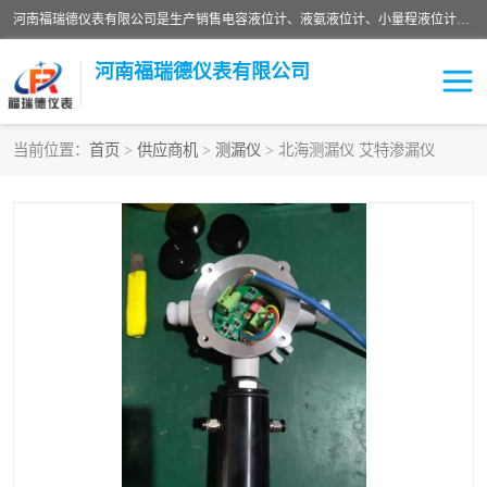
河南福瑞德仪表有限公司是生产销售电容液位计、液氨液位计、小量程液位计定制、智能锅炉水位计、液氮液位计等；并在产品开发、研制的过程中，吸取国内外仪器仪表的技术精华，建立了一支高、精、尖的科研开发队伍，使产品性能不断升级。
河南福瑞德仪表有限公司
当前位置：
首页
>
供应商机
>
测漏仪
> 北海测漏仪 艾特渗漏仪
液位计
液位传感器
压力传感器
流量传感器
智能仪表
液氮液位计
差压变送器
液位计传感器定制
液氨液位计
物位计
油量传感器
测漏仪