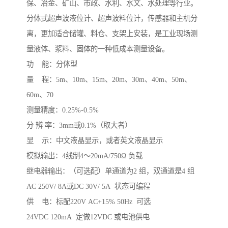
保、冶金、矿山、市政、水利、水文、水处理等行业。
分体式超声波液位计、超声波料位计，传感器和主机分
离，更加适合储罐、料仓、支架上安装，是工业现场测
量液体、浆料、固体的一种低成本测量设备。
功 能：分体型
量 程：5m、10m、15m、20m、30m、40m、50m、
60m、70
测量精度：0.25%-0.5%
分 辨 率：3mm或0.1%（取大者）
显 示：中文液晶显示，或者英文液晶显示
模拟输出：4线制4～20mA/750Ω 负载
继电器输出：（可选配）单通道为2 组，双通道是4 组
AC 250V/ 8A或DC 30V/ 5A 状态可编程
供 电：标配220V AC+15% 50Hz 可选
24VDC 120mA 定做12VDC 或电池供电