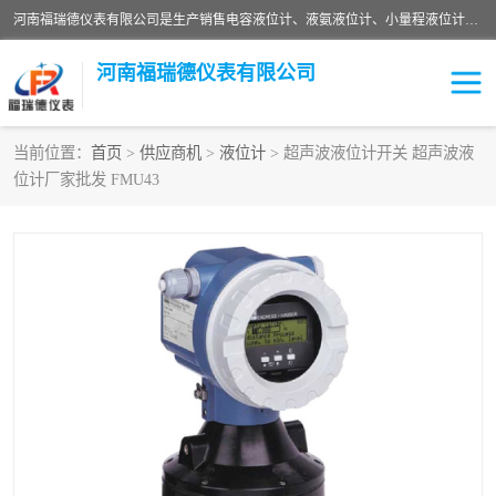
河南福瑞德仪表有限公司是生产销售电容液位计、液氨液位计、小量程液位计定制、智能锅炉水位计、液氮液位计等；并在产品开发、研制的过程中，吸取国内外仪器仪表的技术精华，建立了一支高、精、尖的科研开发队伍，使产品性能不断升级。
河南福瑞德仪表有限公司
当前位置：
首页
>
供应商机
>
液位计
> 超声波液位计开关 超声波液
位计厂家批发 FMU43
液位计
液位传感器
压力传感器
流量传感器
智能仪表
液氮液位计
差压变送器
液位计传感器定制
液氨液位计
物位计
油量传感器
测漏仪