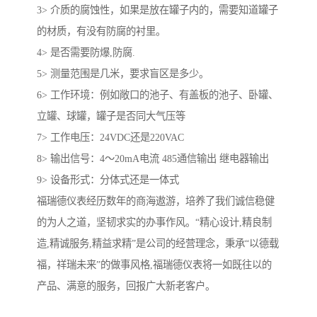
3> 介质的腐蚀性，如果是放在罐子内的，需要知道罐子
的材质，有没有防腐的衬里。
4> 是否需要防爆,防腐.
5> 测量范围是几米，要求盲区是多少。
6> 工作环境：例如敞口的池子、有盖板的池子、卧罐、
立罐、球罐，罐子是否同大气压等
7> 工作电压：24VDC还是220VAC
8> 输出信号：4～20mA电流 485通信输出 继电器输出
9> 设备形式：分体式还是一体式
福瑞德仪表经历数年的商海遨游，培养了我们诚信稳健
的为人之道，坚韧求实的办事作风。“精心设计,精良制
造,精诚服务,精益求精”是公司的经营理念，秉承“以德载
福，祥瑞未来”的做事风格,福瑞德仪表将一如既往以的
产品、满意的服务，回报广大新老客户。