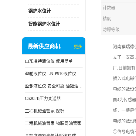
计数器
锅炉水位计
精度
智能锅炉水位计
防爆等级
最新供应商机
更多
河南福瑞德
立了一支高
山东凌特液位仪 使用简单
厂,目前拥
盈驰液位仪 LN-P910液位仪 安全可靠
插入式电磁
盈驰液位仪 安全可靠 油罐油位检测
电缆的敷设
CS20FB压力变送器
图4为传感
线，一根是
工程机械油管家 探针
电缆的敷设
工程机械油管家 物联网油管家
①信号电缆
高精度液氨液位计就选福瑞德仪表