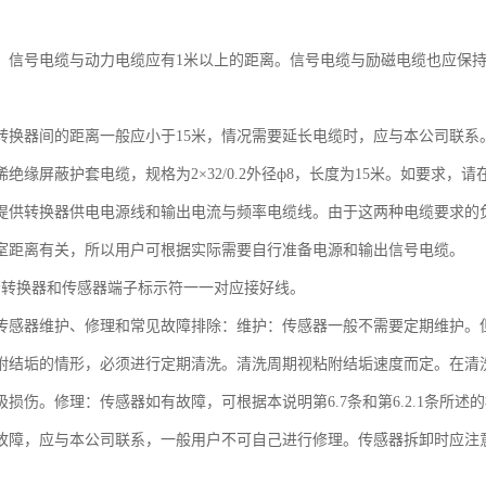
，信号电缆与动力电缆应有1米以上的距离。信号电缆与励磁电缆也应保
转换器间的距离一般应小于15米，情况需要延长电缆时，应与本公司联系
绝缘屏蔽护套电缆，规格为2×32/0.2外径ф8，长度为15米。如要求，
提供转换器供电电源线和输出电流与频率电缆线。由于这两种电缆要求的
室距离有关，所以用户可根据实际需要自行准备电源和输出信号电缆。
示转换器和传感器端子标示符一一对应接好线。
传感器维护、修理和常见故障排除：维护：传感器一般不需要定期维护。
附结垢的情形，必须进行定期清洗。清洗周期视粘附结垢速度而定。在清
极损伤。修理：传感器如有故障，可根据本说明第6.7条和第6.2.1条所
故障，应与本公司联系，一般用户不可自己进行修理。传感器拆卸时应注