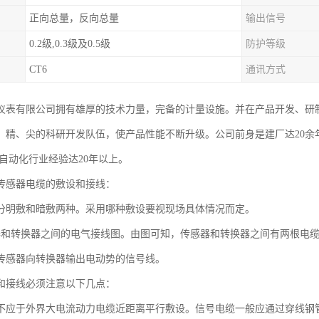
正向总量，反向总量
输出信号
0.2级,0.3级及0.5级
防护等级
CT6
通讯方式
仪表有限公司拥有雄厚的技术力量，完备的计量设施。并在产品开发、研
、精、尖的科研开发队伍，使产品性能不断升级。公司前身是建厂达20余
有自动化行业经验达20年以上。
传感器电缆的敷设和接线：
分明敷和暗敷两种。采用哪种敷设要视现场具体情况而定。
器和转换器之间的电气接线图。由图可知，传感器和转换器之间有两根电
传感器向转换器输出电动势的信号线。
和接线必须注意以下几点：
不应于外界大电流动力电缆近距离平行敷设。信号电缆一般应通过穿线钢