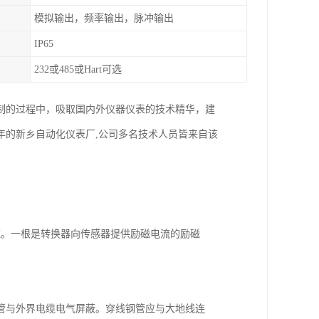
模拟输出，频率输出，脉冲输出
IP65
232或485或Hart可选
制的过程中，吸取国内外仪器仪表的技术精华，建
年的新乡自动化仪表厂,公司多名技术人员皆来自该
缆。一根是转换器向传感器提供励磁电流的励磁
管与外界电缆电气屏蔽。穿线钢管应与大地线连