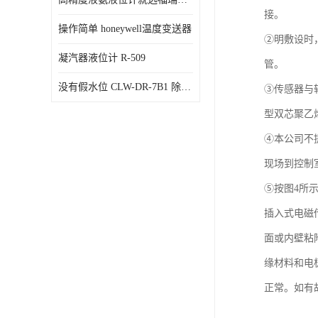
接。
操作简单 honeywell温度变送器
②明敷设时
凝汽器液位计 R-509
管。
没有假水位 CLW-DR-7B1 除氧器水位测量
③传感器与
型双芯聚乙烯
④本公司不
现场到控制
⑤按图4所
插入式电磁
面或内壁粘
缘材料和电
正常。如有