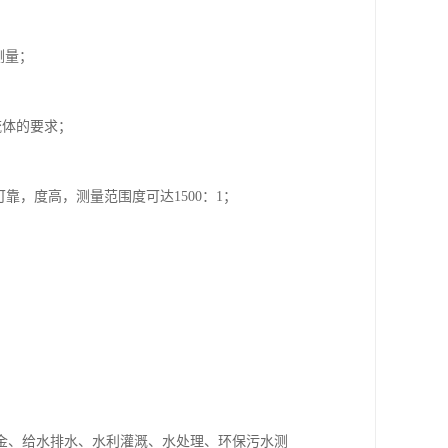
测量；
流体的要求；
靠，度高，测量范围度可达1500：1；
金、给水排水、水利灌溉、水处理、环保污水测