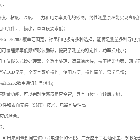
点：
体密度、粘度、温度、压力和电导率变化的影响，线性测量原理能实现高度
内无阻流件，压损小，直管段要求低；
DN6-DN2000覆盖范围宽，衬里和电极有多种选择，能满足测量多种导电
采用可编程频率低频矩形波励磁，提高了测量的稳定性，功率损耗小；
采用16位嵌入式微处理器，全数字处理，运算速度快，抗干扰能力强，测量可
度背光LCD显示，全汉字菜单操作，使用方便，操作简单，易学易懂；
85或RS232数字通讯信号输出；
导率测量功能，可以判别传感器是否空管；具有自检与自诊断功能；
D器件和表面安装（SMT）技术，电路可靠性高；
相应的场合。
途：
，可用来测量封闭管道中导电流体的体积。广泛应用于石油化工、钢铁冶