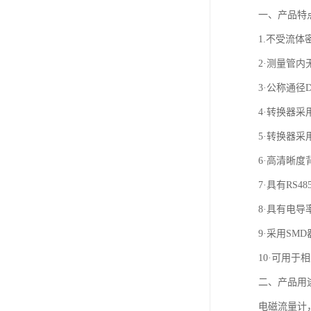
一、产品特
1.不受流
2·测量管
3·公称通径
4·转换器
5·转换器
6·高清晰
7·具有RS4
8·具有电
9·采用SM
10·可用于
二、产品用
电磁流量计