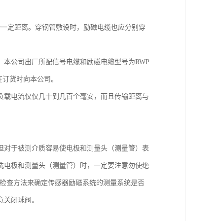
持一定距离。穿钢管敷设时，励磁电缆也应分别穿
。本公司出厂所配信号电缆和励磁电缆型号为RWP
请在订货时向本公司。
负载电流仅仅几十到几百个毫安，而且传输距离与
但对于被测介质容易使电极和测量头（测量管）表
洗电极和测量头（测量管）时，一定要注意勿使绝
述的检查方法来确定传感器励磁系统的测量系统是否
意关闭球阀。