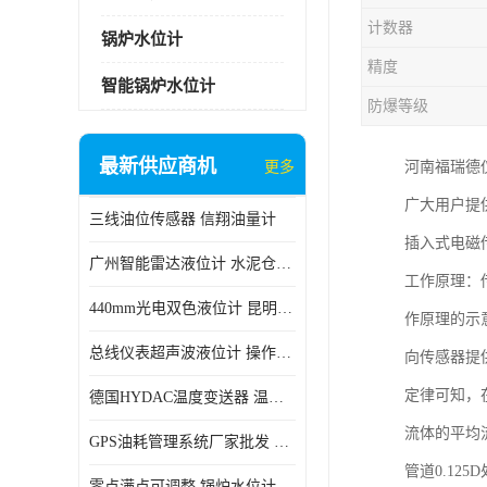
计数器
锅炉水位计
精度
智能锅炉水位计
防爆等级
最新供应商机
更多
河南福瑞德
广大用户提
三线油位传感器 信翔油量计
插入式电磁
广州智能雷达液位计 水泥仓料位
工作原理：
440mm光电双色液位计 昆明锅炉汽包用光电液位计
作原理的示
总线仪表超声波液位计 操作简单
向传感器提
定律可知，
德国HYDAC温度变送器 温度变送器工作原理 市场性价比优
流体的平均
GPS油耗管理系统厂家批发 CR-606 汽车油位传感器故障
管道0.1
零点满点可调整 锅炉水位计 太原智能锅炉汽包液位计生产厂家