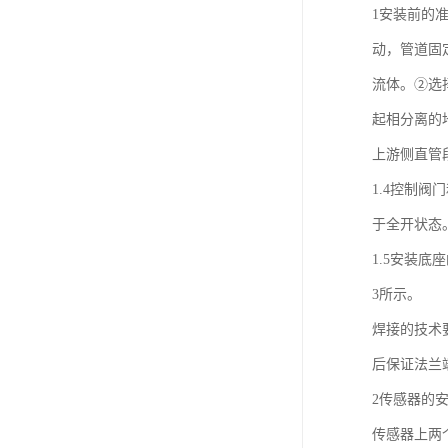
1安装前的
动，管道固
流体。②选
起相分离的
上游侧直管
1.4控制
于全开状态
1.5安装
3所示。
焊接的技术
后保证法兰
2传感器的
传感器上两