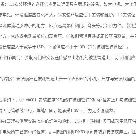
准备：1.1安装环境的选择①应尽量远离具有强场的设备，如大电机、大
定牢靠。环境温度应变化不大。③安装环境应便于安装和维护。1.2安装
择流体流动脉冲小的地方，即应远离泵和阀门、弯头等局部阻力件。③测
地方。④应避免测量部位出现负压。⑤被侧管道直径或周长容易测量，并且
段长度应大于或等于15D，下游侧应不小于10D（D为被测管道通径）。
阀门和调节阀门：控制阀门应安装在传感器上游侧的被测管道上，调节阀门
。
底座的焊接：安装前应在被测管道上开一个直径60的小孔，尺寸与安装底座
要求如下：①_x0001_安装底座的轴线在被测管道的中心位置上并与被
端面与管轴线平行，焊缝牢固，能承受1.6Mpa压力无渗漏现象。
安装1清理被测管安装底座的焊渣和毛刺。2关掉上游控制阀门或采用低压
个电极所在管道中的位置）。4按图3所将DN50球阀安装到安装底座上。