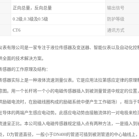
正向总量，反向总量
输出信号
0.2级,0.3级及0.5级
防护等级
CT6
通讯方式
仪表有限公司是一家专注于液位传感器及变送器、智能仪表以及自动化控
供全面的技术解决方案。
传感器的工作原理及结构：
传感器实际上是一种液体流速测量仪表。它是应用法拉第感应定律的原理
意图。用一个长杆将一个小的电磁传感器插入到被测量管道中规定的位置
供励磁电流时，在励磁线圈构成的励磁系统中便产生工作磁场），相当于
在导体的两端产生感应电动势。此感应电动势由接触流体的一对电极来检
流速呈正比。本公司插入电磁传感器规定插入点有两种方法，一是插入到
25D处，D为管道直径，一般小于DN400的管道可插到被测管道的中心轴