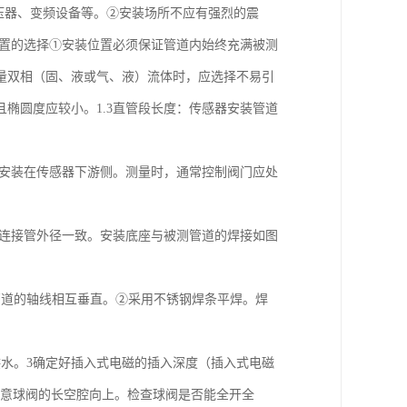
变压器、变频设备等。②安装场所不应有强烈的震
位置的选择①安装位置必须保证管道内始终充满被测
量双相（固、液或气、液）流体时，应选择不易引
椭圆度应较小。1.3直管段长度：传感器安装管道
应安装在传感器下游侧。测量时，通常控制阀门应处
的连接管外径一致。安装底座与被测管道的焊接如图
测管道的轴线相互垂直。②采用不锈钢焊条平焊。焊
供水。3确定好插入式电磁的插入深度（插入式电磁
注意球阀的长空腔向上。检查球阀是否能全开全