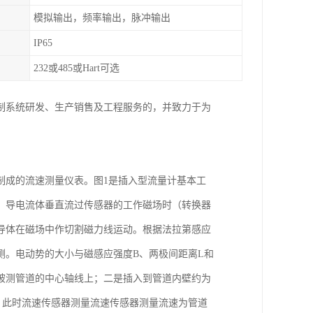
模拟输出，频率输出，脉冲输出
IP65
232或485或Hart可选
制系统研发、生产销售及工程服务的，并致力于为
制成的流速测量仪表。图1是插入型流量计基本工
，导电流体垂直流过传感器的工作磁场时（转换器
导体在磁场中作切割磁力线运动。根据法拉第感应
测。电动势的大小与磁感应强度B、两极间距离L和
被测管道的中心轴线上；二是插入到管道内壁约为
线上，此时流速传感器测量流速传感器测量流速为管道