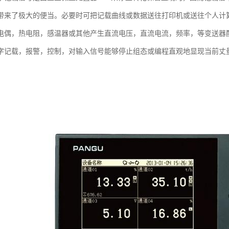
带来了极大的便当。必要时可把记载曲线或数据送往打印机或送往个人计
电偶，热电阻，感温器或其他产生直流电压，直流电流，频率，等变送器
字记载，报警，控制，对输入信号能够停止组态或编程直观地显现当前丈