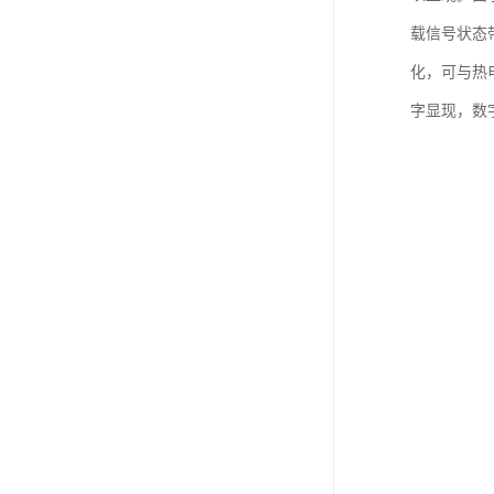
载信号状态
化，可与热
字显现，数