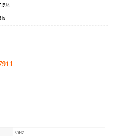
中原区
录仪
7911
50HZ