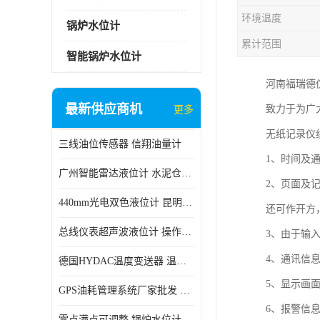
环境温度
锅炉水位计
累计范围
智能锅炉水位计
河南福瑞德
最新供应商机
致力于为广
更多
无纸记录仪
三线油位传感器 信翔油量计
1、时间及
广州智能雷达液位计 水泥仓料位
2、页面及
440mm光电双色液位计 昆明锅炉汽包用光电液位计
还可作开方
总线仪表超声波液位计 操作简单
3、由于输
4、通讯信
德国HYDAC温度变送器 温度变送器工作原理 市场性价比优
5、显示画
GPS油耗管理系统厂家批发 CR-606 汽车油位传感器故障
6、报警信
零点满点可调整 锅炉水位计 太原智能锅炉汽包液位计生产厂家