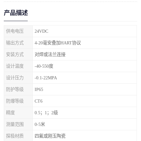
产品描述
供电电压
24VDC
输出方式
4-20毫安叠加HART协议
安装方式
对焊或法兰连接
设计温度
-40-550度
设计压力
-0.1-22MPA
防护等级
IP65
防爆等级
CT6
精度
0.5；1；2级
测量范围
0-5米
探极材质
四氟或刚玉陶瓷