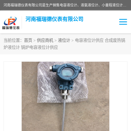
河南福瑞德仪表有限公司是生产销售电容液位计、液氨液位计、小量程液位计定制、智能锅炉水位计、液氮液位计等；并在产品开发、研制的过程中，吸取国内外仪器仪表的技术精华，建立了一支高、精、尖的科研开发队伍，使产品性能不断升级。
河南福瑞德仪表有限公司
当前位置：
首页
>
供应商机
>
液位计
> 电容液位计供应 合成废热锅
炉液位计 锅炉电容液位计供应
液位计
液位传感器
压力传感器
流量传感器
智能仪表
液氮液位计
差压变送器
液位计传感器定制
液氨液位计
物位计
油量传感器
测漏仪