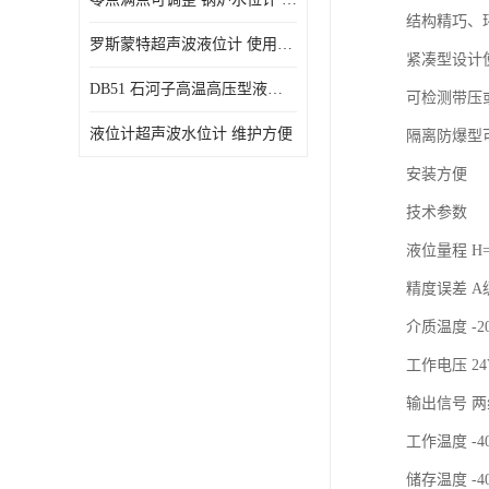
结构精巧、
罗斯蒙特超声波液位计 使用寿命长
紧凑型设计
DB51 石河子高温高压型液位变送器 性能稳定
可检测带压
液位计超声波水位计 维护方便
隔离防爆型
安装方便
技术参数
液位量程 H
精度误差 A级
介质温度 -2
工作电压 24
输出信号 两
工作温度 -4
储存温度 -40