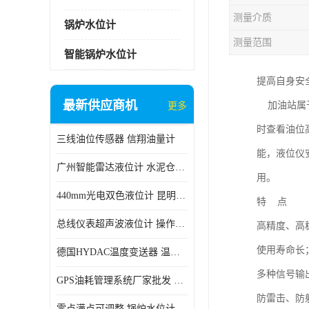
测量介质
锅炉水位计
测量范围
智能锅炉水位计
提高自身安
最新供应商机
加油站属于
更多
时查看油位
三线油位传感器 信翔油量计
能，液位仪
广州智能雷达液位计 水泥仓料位
用。
440mm光电双色液位计 昆明锅炉汽包用光电液位计
特 点
总线仪表超声波液位计 操作简单
高精度、高
使用寿命长
德国HYDAC温度变送器 温度变送器工作原理 市场性价比优
多种信号输
GPS油耗管理系统厂家批发 CR-606 汽车油位传感器故障
防雷击、防
零点满点可调整 锅炉水位计 太原智能锅炉汽包液位计生产厂家