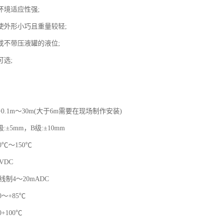
环境适应性强;
使外形小巧且重量较轻;
或不带压液罐的液位;
可选;
=0.1m～30m(大于6m需要在现场制作安装)
:±5mm，B级:±10mm
0℃～150℃
VDC
线制4～20mADC
0～+85℃
+100℃