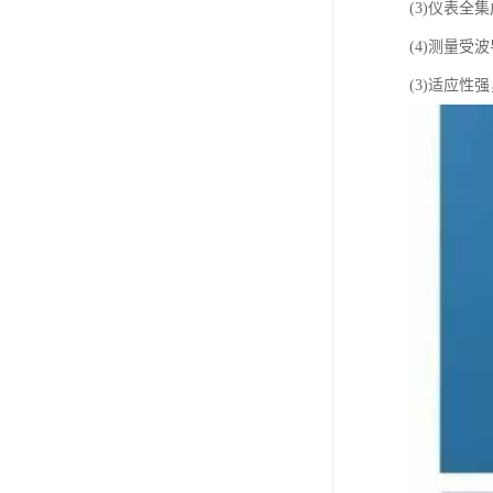
(3)仪表全
(4)测量受
(3)适应性强