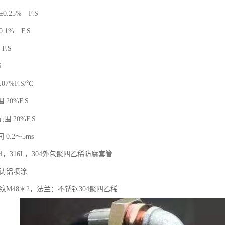
.25% F.S
.1% F.S
F.S
S
07%F.S/℃
20%F.S
 20%F.S
0.2～5ms
04，316L，304外包聚四乙稀防腐套管
压铸铝喷涂
纹M48＊2，法兰：不锈钢304聚四乙稀