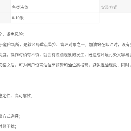
各类液体
安装方式
0-10米
全，避免风险：
危险场所，是辖区局重点监控、管理对象之一。加油站在卸油时，没有
高度。操作时稍有不慎，就会有溢油现象的发生，既造成环境污染又容易
安装之后，可为用户设置油位高预警和油位高报警，避免溢油现象；同时
稳定性、高可靠性;
；
出方式选择；
射频干扰；