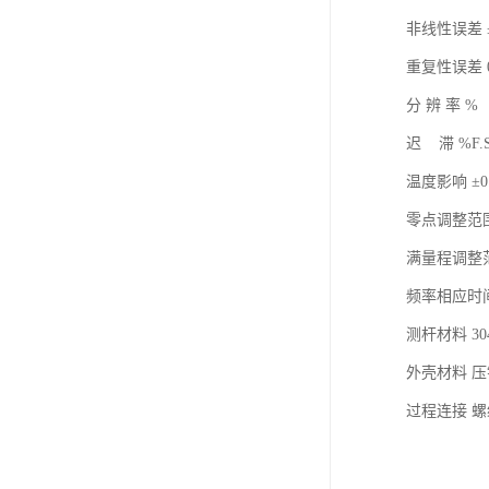
非线性误差 ±0
重复性误差 0
分 辨 率 % 
迟 滞 %F.
温度影响 ±0.
零点调整范围 
满量程调整范围
频率相应时间 
测杆材料 3
外壳材料 
过程连接 螺