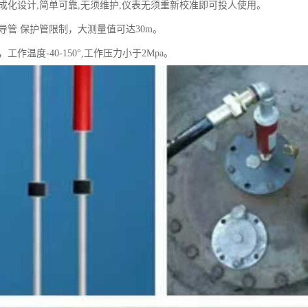
集成化设计,简单可靠,无须维护,仪表无须重新校准即可投人使用。
波导管 保护管限制，大测量值可达30m。
，工作温度-40-150°,工作压力小于2Mpa。