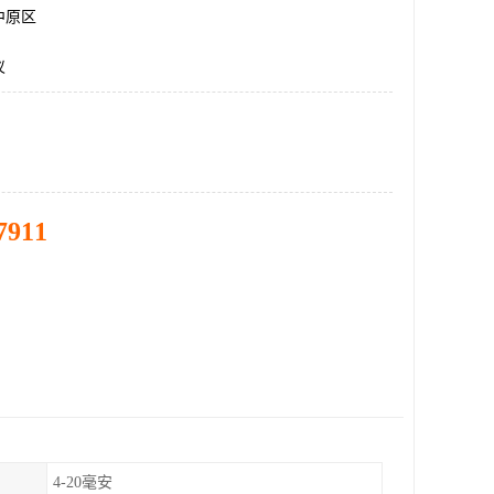
中原区
仪
7911
4-20毫安