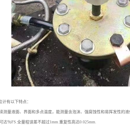
位计有以下特点：
时连续测量液面、界面和多点温度，能测量含泡沫、强腐蚀性和易挥发性的液
可达％FS.全量程误差不超过1mm.重复性高达0.025mm.