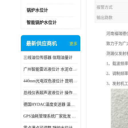
报警方式
锅炉水位计
输出路数
智能锅炉水位计
河南福瑞德
最新供应商机
致力于为广
更多
测漏仪发射
三线油位传感器 信翔油量计
1、载波频率：
广州智能雷达液位计 水泥仓料位
2、调制频率：F
440mm光电双色液位计 昆明锅炉汽包用光电液位计
3、发射机工
总线仪表超声波液位计 操作简单
德国HYDAC温度变送器 温度变送器工作原理 市场性价比优
GPS油耗管理系统厂家批发 CR-606 汽车油位传感器故障
零点满点可调整 锅炉水位计 太原智能锅炉汽包液位计生产厂家