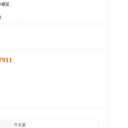
中原区
仪
7911
开关量