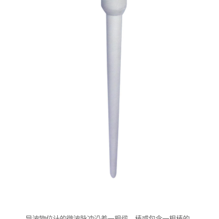
导波物位计的微波脉冲沿着一根缆、棒或包含一根棒的