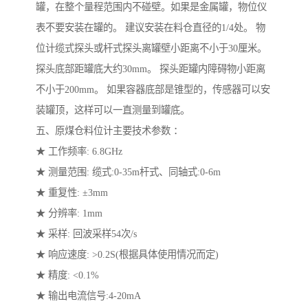
罐，在整个量程范围内不碰壁。如果是金属罐，物位仪
表不要安装在罐的。 建议安装在料仓直径的1/4处。 物
位计缆式探头或杆式探头离罐壁小距离不小于30厘米。
探头底部距罐底大约30mm。 探头距罐内障碍物小距离
不小于200mm。 如果容器底部是锥型的，传感器可以安
装罐顶，这样可以一直测量到罐底。
五、原煤仓料位计主要技术参数 ：
★ 工作频率: 6.8GHz
★ 测量范围: 缆式:0-35m杆式、同轴式:0-6m
★ 重复性: ±3mm
★ 分辨率: 1mm
★ 采样: 回波采样54次/s
★ 响应速度: >0.2S(根据具体使用情况而定)
★ 精度: <0.1%
★ 输出电流信号:4-20mA