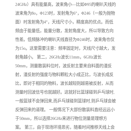
24GHz）具有能量高，波束角小—比如Φ95的喇叭天线的
波束角为8o，Φ123时，发射角为6°，Φ246（一般为抛物
面）时发射角为4°，天线尺寸小，精度高的优点。而低
频由于能量低，能量分散，发射角度大，所以导致方向
性差。低频脉冲的喇叭天线直径为Φ246时，波束角也仅
为15o。这里需要注意：频率固定时，天线尺寸越大，发
射角越小。 第二，26GHz波长11mm，6GHz波长
50mm，测量散装料位时，波反射主要来自料面的漫反
射，漫反射的强度与物料颗粒大小成正比，与波长成反
比，即对于相同的物料，波长越短则越易被反射，从而
测量时回波信号也就越好。这就好比篮球碰到乒乓球时,
一般篮球不会弹回来,而乒乓球碰到篮球时,则乒乓球会被
反弹回来的道理。 一般情况下大部份散装料直经远远小
于50mm，所以选择26GHz来进行物位测量是理想方
案。 第三，由于现场环境恶劣，随着时间推移天线上会