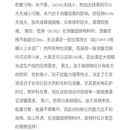
积累污物，水汽等，26GHz天线小，附加天线罩则可以
大大减小污物、水汽对于测量结果的影响。而低频6GHz
天线大，加天线罩很困难，仪表体积较大，清理较困
难。 第四，低频（6GHz）在测量固体物料时，测量范
围不能超过30m，无法满足一些应用场合（如2500T/d规
模以上水泥厂）的所有物位测量；而高频一般测量范围
均可达到70米，大甚至可以达到100米，完全满足大规模
水泥生产线的应用需求。 第五，由于高频物位计具有方
向性好，发射角小，抗干扰能力强等特点，决定了它非
常适合于长径比较大的料仓料位测量，尤其是如电石炉
料位，转炉料仓等，而在这些场合中低频率一般很难满
足测量需求。 第六，低频与高频相比，由于其频率低，
能量分散，能量不够集中，因此对抗粉尘的能力远不如
高频。综上所述，在测量固体物料时，高频料位计是您
的理想选择！