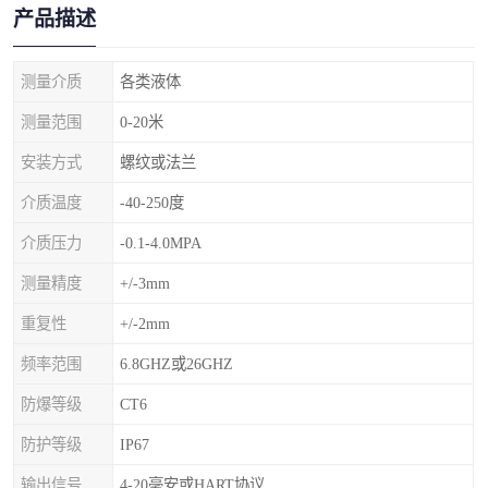
产品描述
测量介质
各类液体
测量范围
0-20米
安装方式
螺纹或法兰
介质温度
-40-250度
介质压力
-0.1-4.0MPA
测量精度
+/-3mm
重复性
+/-2mm
频率范围
6.8GHZ或26GHZ
防爆等级
CT6
防护等级
IP67
输出信号
4-20毫安或HART协议