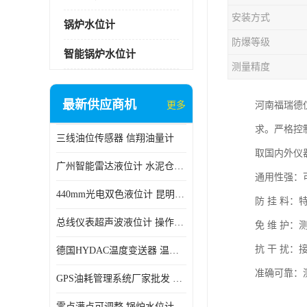
安装方式
锅炉水位计
防爆等级
智能锅炉水位计
测量精度
最新供应商机
更多
河南福瑞德
求。严格控
三线油位传感器 信翔油量计
取国内外仪
广州智能雷达液位计 水泥仓料位
通用性强：
440mm光电双色液位计 昆明锅炉汽包用光电液位计
防 挂 料
总线仪表超声波液位计 操作简单
免 维 护
抗 干 扰
德国HYDAC温度变送器 温度变送器工作原理 市场性价比优
准确可靠：
GPS油耗管理系统厂家批发 CR-606 汽车油位传感器故障
零点满点可调整 锅炉水位计 太原智能锅炉汽包液位计生产厂家