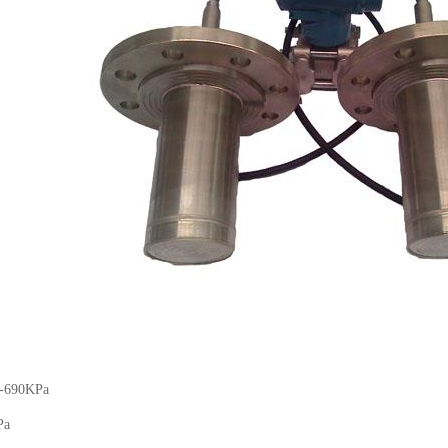
690KPa
Pa