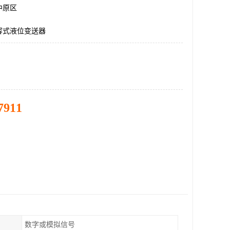
中原区
容式液位变送器
7911
数字或模拟信号