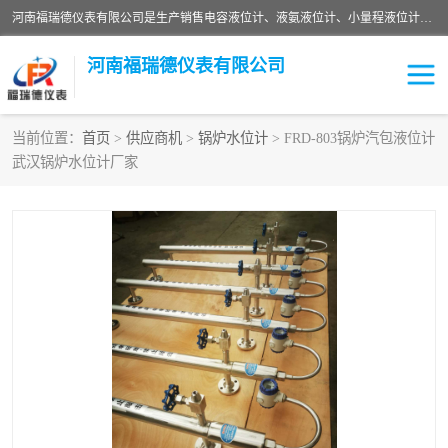
河南福瑞德仪表有限公司是生产销售电容液位计、液氨液位计、小量程液位计定制、智能锅炉水位计、液氮液位计等；并在产品开发、研制的过程中，吸取国内外仪器仪表的技术精华，建立了一支高、精、尖的科研开发队伍，使产品性能不断升级。
河南福瑞德仪表有限公司
当前位置：
首页
>
供应商机
>
锅炉水位计
> FRD-803锅炉汽包液位计
武汉锅炉水位计厂家
液位计
液位传感器
压力传感器
流量传感器
智能仪表
液氮液位计
差压变送器
液位计传感器定制
液氨液位计
物位计
油量传感器
测漏仪