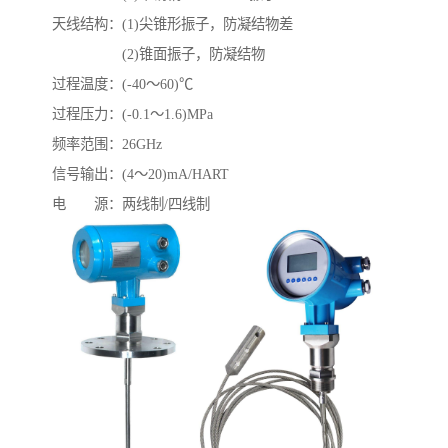
天线结构：(1)尖锥形振子，防凝结物差
(2)锥面振子，防凝结物
过程温度：(-40～60)℃
过程压力：(-0.1～1.6)MPa
频率范围：26GHz
信号输出：(4～20)mA/HART
电 源：两线制/四线制