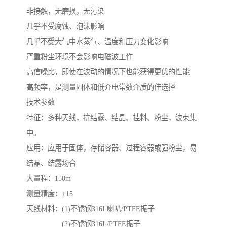
非接触，无磨损，无污染
几乎不受腐蚀、泡沫影响
几乎不受大气中水蒸气、温度和压力变化影响
严重粉尘环境不会影响电磁波工作
高信噪比，即使在波动的情况下也能获得更优的性能
高频率，是测量固体和低介电常数介质的佳选择
技术参数
特征：多种天线，抗结露、结晶、挂料、粉尘，波束集
中。
应用：应用于固体，存储容器、过程容器或强粉尘，易
结晶、结露场合
大量程：150m
测量精度：±15
天线材料：(1)不锈钢316L喇叭/PTFE振子
(2)不锈钢316L/PTFE振子