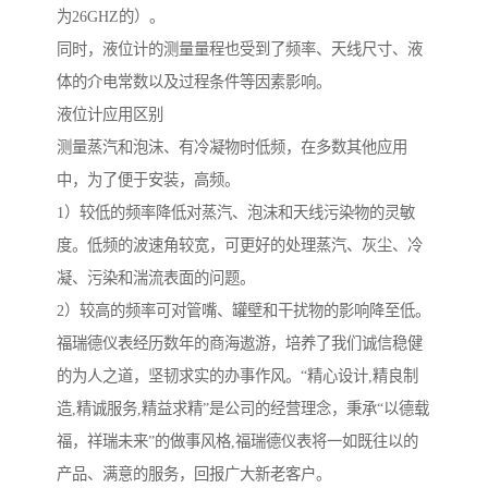
为26GHZ的）。
同时，液位计的测量量程也受到了频率、天线尺寸、液
体的介电常数以及过程条件等因素影响。
液位计应用区别
测量蒸汽和泡沫、有冷凝物时低频，在多数其他应用
中，为了便于安装，高频。
1）较低的频率降低对蒸汽、泡沫和天线污染物的灵敏
度。低频的波速角较宽，可更好的处理蒸汽、灰尘、冷
凝、污染和湍流表面的问题。
2）较高的频率可对管嘴、罐壁和干扰物的影响降至低。
福瑞德仪表经历数年的商海遨游，培养了我们诚信稳健
的为人之道，坚韧求实的办事作风。“精心设计,精良制
造,精诚服务,精益求精”是公司的经营理念，秉承“以德载
福，祥瑞未来”的做事风格,福瑞德仪表将一如既往以的
产品、满意的服务，回报广大新老客户。