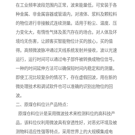
在工业频率波段范围内正常，波束能量低，可安装于各
种金属、非金属容器或管道内，对液体、浆料及颗粒料
的物位进行非接触式连续测量。适用于粉尘、温度、压
力变化大，有惰性气体及蒸汽存在的场合。对人体及环
境均无伤害，让顾客买智能物位计买的放心，买的值
得。高频微波脉冲通过天线系统发射并接收，波以光速
运行，运行时间可以通过电子部件被转换成物位信号。
一种的时间延伸方法可以确保短时间内稳定和的测量。
即使工况比较复杂的情况下，存在虚假回波，用在新的
微处理技术和调试软件也可以准确的识别出物位的回
波。
二、原煤仓料位计产品特点：
原煤仓料位计是采用微波技术来检测料位的高科技产
品，该料位仪利用微波具有穿透性好，对恶劣环境及被
测物料适应性强等特点，采用世界上的大规模集成电