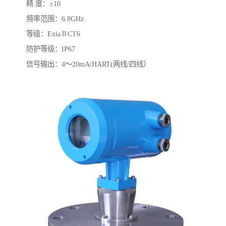
精 度：±10
频率范围：6.8GHz
等级：ExiaⅡCT6
防护等级：IP67
信号输出：4～20mA/HART(两线/四线）