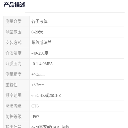
产品描述
测量介质
各类液体
测量范围
0-20米
安装方式
螺纹或法兰
介质温度
-40-250度
介质压力
-0.1-4.0MPA
测量精度
+/-3mm
重复性
+/-2mm
频率范围
6.8GHZ或26GHZ
防爆等级
CT6
防护等级
IP67
输出信号
4-20毫安或HART协议