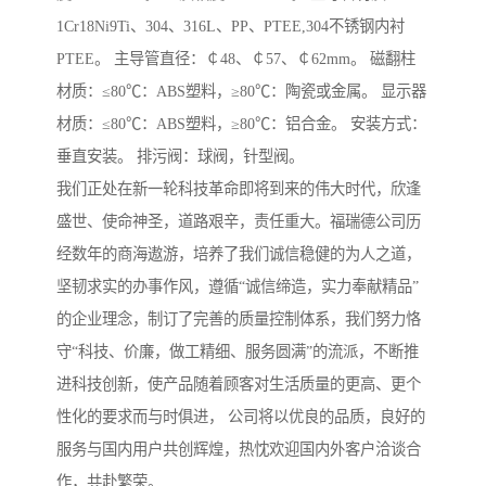
1Cr18Ni9Ti、304、316L、PP、PTEE,304不锈钢内衬
PTEE。 主导管直径：￠48、￠57、￠62mm。 磁翻柱
材质：≤80℃：ABS塑料，≥80℃：陶瓷或金属。 显示器
材质：≤80℃：ABS塑料，≥80℃：铝合金。 安装方式：
垂直安装。 排污阀：球阀，针型阀。
我们正处在新一轮科技革命即将到来的伟大时代，欣逢
盛世、使命神圣，道路艰辛，责任重大。福瑞德公司历
经数年的商海遨游，培养了我们诚信稳健的为人之道，
坚韧求实的办事作风，遵循“诚信缔造，实力奉献精品”
的企业理念，制订了完善的质量控制体系，我们努力恪
守“科技、价廉，做工精细、服务圆满”的流派，不断推
进科技创新，使产品随着顾客对生活质量的更高、更个
性化的要求而与时俱进， 公司将以优良的品质，良好的
服务与国内用户共创辉煌，热忱欢迎国内外客户洽谈合
作，共赴繁荣。