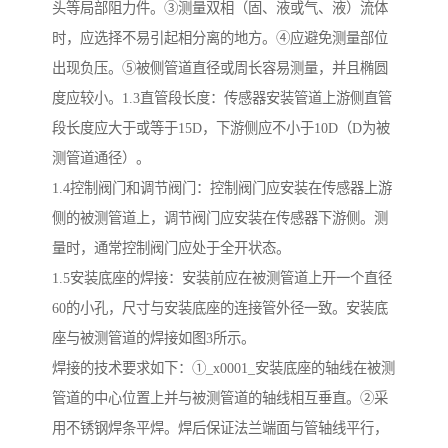
头等局部阻力件。③测量双相（固、液或气、液）流体
时，应选择不易引起相分离的地方。④应避免测量部位
出现负压。⑤被侧管道直径或周长容易测量，并且椭圆
度应较小。1.3直管段长度：传感器安装管道上游侧直管
段长度应大于或等于15D，下游侧应不小于10D（D为被
测管道通径）。
1.4控制阀门和调节阀门：控制阀门应安装在传感器上游
侧的被测管道上，调节阀门应安装在传感器下游侧。测
量时，通常控制阀门应处于全开状态。
1.5安装底座的焊接：安装前应在被测管道上开一个直径
60的小孔，尺寸与安装底座的连接管外径一致。安装底
座与被测管道的焊接如图3所示。
焊接的技术要求如下：①_x0001_安装底座的轴线在被测
管道的中心位置上并与被测管道的轴线相互垂直。②采
用不锈钢焊条平焊。焊后保证法兰端面与管轴线平行，