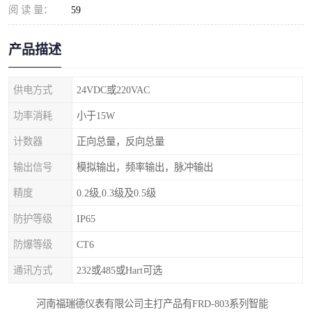
阅 读 量：
59
产品描述
供电方式
24VDC或220VAC
功率消耗
小于15W
计数器
正向总量，反向总量
输出信号
模拟输出，频率输出，脉冲输出
精度
0.2级,0.3级及0.5级
防护等级
IP65
防爆等级
CT6
通讯方式
232或485或Hart可选
河南福瑞德仪表有限公司主打产品有FRD-803系列智能