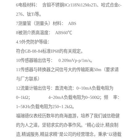
6电极材料： 含钼不锈钢0Cr118Ni12Mo2Ti、哈式合金c-
276、钛Ti等。
7测量管（测量头）材料： ABS
8被测介质高温度： ABS60℃
4.9外壳防护等级：
符合GB-08-84标准IP68的有关规定。
10传感器输出信号： 0.209mVp-p/1m/s。
11传感器与转换器之间信号大的传输距离50m（要求请
与厂方联系）
12流量计输出信号：直流电流：0~10mA负载电阻为
0~1kΩ； 4~20mA负载电阻为0~500Ω；频 率：
1~5KHz负载电阻为250~1.2kΩ。
福瑞德仪表经历数年的商海遨游，培养了我们诚信稳健
的为人之道，坚韧求实的办事作风。“精心设计,精良制
造,精诚服务,精益求精”是公司的经营理念，秉承“以德载