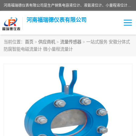
河南福瑞德仪表有限公司是生产销售电容液位计、液氨液位计、小量程液位计定制、智能锅炉水位计、液氮液位计等；并在产品开发、研制的过程中，吸取国内外仪器仪表的技术精华，建立了一支高、精、尖的科研开发队伍，使产品性能不断升级。
河南福瑞德仪表有限公司
当前位置：
首页
>
供应商机
>
流量传感器
> 一站式服务 安徽分体式
防腐智能电磁流量计 微小量程流量计
液位计
液位传感器
压力传感器
流量传感器
智能仪表
液氮液位计
差压变送器
液位计传感器定制
液氨液位计
物位计
油量传感器
测漏仪