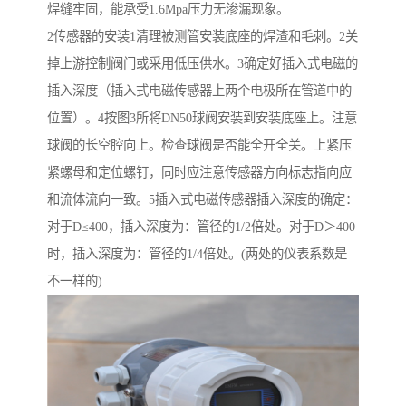
焊缝牢固，能承受1.6Mpa压力无渗漏现象。
2传感器的安装1清理被测管安装底座的焊渣和毛刺。2关
掉上游控制阀门或采用低压供水。3确定好插入式电磁的
插入深度（插入式电磁传感器上两个电极所在管道中的
位置）。4按图3所将DN50球阀安装到安装底座上。注意
球阀的长空腔向上。检查球阀是否能全开全关。上紧压
紧螺母和定位螺钉，同时应注意传感器方向标志指向应
和流体流向一致。5插入式电磁传感器插入深度的确定：
对于D≤400，插入深度为：管径的1/2倍处。对于D＞400
时，插入深度为：管径的1/4倍处。(两处的仪表系数是
不一样的)