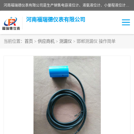
河南福瑞德仪表有限公司是生产销售电容液位计、液氨液位计、小量程液位计定制、智能锅炉水位计、液氮液位计等；并在产品开发、研制的过程中，吸取国内外仪器仪表的技术精华，建立了一支高、精、尖的科研开发队伍，使产品性能不断升级。
河南福瑞德仪表有限公司
当前位置：
首页
>
供应商机
>
测漏仪
> 邯郸测漏仪 操作简单
液位计
液位传感器
压力传感器
流量传感器
智能仪表
液氮液位计
差压变送器
液位计传感器定制
液氨液位计
物位计
油量传感器
测漏仪