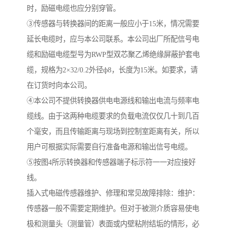
时，励磁电缆也应分别穿管。
③传感器与转换器间的距离一般应小于15米，情况需要
延长电缆时，应与本公司联系。本公司出厂所配信号电
缆和励磁电缆型号为RWP型双芯聚乙烯绝缘屏蔽护套电
缆，规格为2×32/0.2外径ф8，长度为15米。如要求，请
在订货时向本公司。
④本公司不提供转换器供电电源线和输出电流与频率电
缆线。由于这两种电缆要求的负载电流仅仅几十到几百
个毫安，而且传输距离与现场到控制室距离有关，所以
用户可根据实际需要自行准备电源和输出信号电缆。
⑤按图4所示转换器和传感器端子标示符一一对应接好
线。
插入式电磁传感器维护、修理和常见故障排除：维护：
传感器一般不需要定期维护。但对于被测介质容易使电
极和测量头（测量管）表面或内壁粘附结垢的情形，必