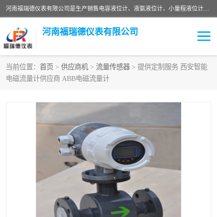
河南福瑞德仪表有限公司是生产销售电容液位计、液氨液位计、小量程液位计定制、智能锅炉水位计、液氮液位计等；并在产品开发、研制的过程中，吸取国内外仪器仪表的技术精华，建立了一支高、精、尖的科研开发队伍，使产品性能不断升级。
河南福瑞德仪表有限公司
当前位置：
首页
>
供应商机
>
流量传感器
> 提供定制服务 西安智能
电磁流量计供应商 ABB电磁流量计
液位计
液位传感器
压力传感器
流量传感器
智能仪表
液氮液位计
差压变送器
液位计传感器定制
液氨液位计
物位计
油量传感器
测漏仪