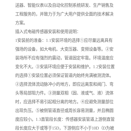
送器、智能仪表以及自动化控制系统研发、生产销售及
工程服务的，并致力于为广大用户提供全面的技术解决
方案。
插入式电磁传感器安装和使用说明：
1安装前的准备：1.1安装环境的选择①应尽量远离具有
强场的设备，如大电机、大变压器、变频设备等。②安
装场所不应有强烈的震动，管道固定牢靠。环境温度应
变化不大。③安装环境应便于安装和维护。1.2安装位置
的选择①安装位置必须保证管道内始终充满被测流体。
②选择流体流动脉冲小的地方，即应远离泵和阀门、弯
头等局部阻力件。③测量双相（固、液或气、液）流体
时，应选择不易引起相分离的地方。④应避免测量部位
出现负压。⑤被侧管道直径或周长容易测量，并且椭圆
度应较小。1.3直管段长度：传感器安装管道上游侧直管
段长度应大于或等于15D，下游侧应不小于10D（D为被