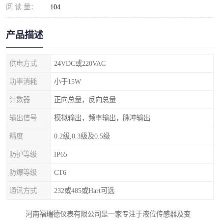
阅 读 量：
104
产品描述
供电方式
24VDC或220VAC
功率消耗
小于15W
计数器
正向总量，反向总量
输出信号
模拟输出，频率输出，脉冲输出
精度
0.2级,0.3级及0.5级
防护等级
IP65
防爆等级
CT6
通讯方式
232或485或Hart可选
河南福瑞德仪表有限公司是一家专注于液位传感器及变