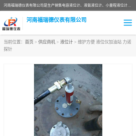
河南福瑞德仪表有限公司是生产销售电容液位计、液氨液位计、小量程液位计定制、智能锅炉水位计、液氮液位计等；并在产品开发、研制的过程中，吸取国内外仪器仪表的技术精华，建立了一支高、精、尖的科研开发队伍，使产品性能不断升级。
河南福瑞德仪表有限公司
当前位置：
首页
>
供应商机
>
液位计
> 维护方便 液位仪加油站 力诺
探针
液位计
液位传感器
压力传感器
流量传感器
智能仪表
液氮液位计
差压变送器
液位计传感器定制
液氨液位计
物位计
油量传感器
测漏仪