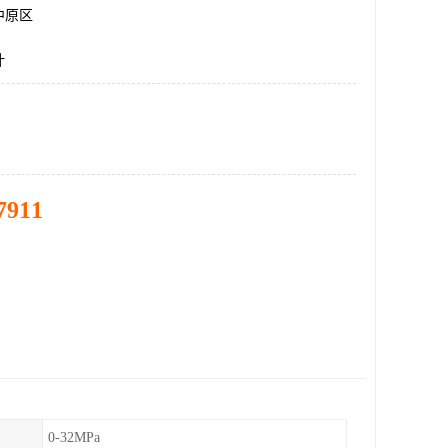
中原区
计
7911
0-32MPa