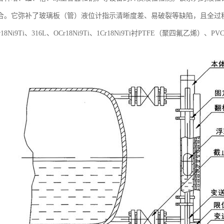
合。它弥补了玻璃板（管）液位计指示清晰度差、易破裂等缺陷，且全过
18Ni9Ti、316L、OCr18Ni9Ti、1Cr18Ni9Ti衬PTFE（聚四氟