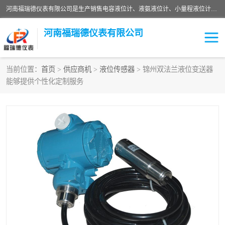
河南福瑞德仪表有限公司是生产销售电容液位计、液氨液位计、小量程液位计定制、智能锅炉水位计、液氮液位计等；并在产品开发、研制的过程中，吸取国内外仪器仪表的技术精华，建立了一支高、精、尖的科研开发队伍，使产品性能不断升级。
河南福瑞德仪表有限公司
当前位置：
首页
>
供应商机
>
液位传感器
> 锦州双法兰液位变送器
能够提供个性化定制服务
液位计
液位传感器
压力传感器
流量传感器
智能仪表
液氮液位计
差压变送器
液位计传感器定制
液氨液位计
物位计
油量传感器
测漏仪