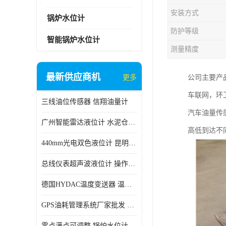
安装方式
锅炉水位计
防护等级
智能锅炉水位计
测量精度
最新供应商机
更多
公司主要产
车联网，环卫
三线油位传感器 信翔油量计
汽车油量传
广州智能雷达液位计 水泥仓料位
高低到达不
440mm光电双色液位计 昆明锅炉汽包用光电液位计
总线仪表超声波液位计 操作简单
德国HYDAC温度变送器 温度变送器工作原理 市场性价比优
GPS油耗管理系统厂家批发 CR-606 汽车油位传感器故障
零点满点可调整 锅炉水位计 太原智能锅炉汽包液位计生产厂家