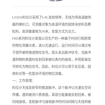
LEIDA料位计采用了6.8G发射频率，天线为带高温散热
器的喇叭口，可测量对象为高温环境的固体块状料及颗
粒料。高测量量程为30米，安装方式为法兰。
FRD系列料位计是我公司生产的一种基于时间行程原理
的物位测量仪表，波以光速运行，运行时间可以通过电
子部件被转换成物位信号。探头发出脉冲信号，当脉冲
遇到物料表面时反射回来被仪表内的接收，并将距离信
号转化为物位信号。因此，料位计可以用于反应釜、固
体料仓等一些复杂环境的物位测量。
一、工作原理：
料位计天线发射窄的微波脉冲，这个脉冲以光速在空间
传播，遇到被测介质表面，其部分能量被反射回来，被
同线接收。发射脉冲与接收脉冲的时间间隔与天线到被