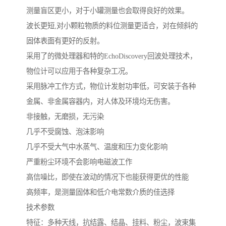
测量盲区更小，对于小罐测量也会取得良好的效果。
波长更短,对小颗粒物质的料位测量更适合，对在倾斜的
固体表面有更好的反射。
采用了的微处理器和特的EchoDiscovery回波处理技术，
物位计可以应用于各种复杂工况。
采用脉冲工作方式，物位计发射功率低，可安装于各种
金属、非金属容器内，对人体及环境均无伤害。
非接触，无磨损，无污染
几乎不受腐蚀、泡沫影响
几乎不受大气中水蒸气、温度和压力变化影响
严重粉尘环境不会影响电磁波工作
高信噪比，即使在波动的情况下也能获得更优的性能
高频率，是测量固体和低介电常数介质的佳选择
技术参数
特征：多种天线，抗结露、结晶、挂料、粉尘，波束集