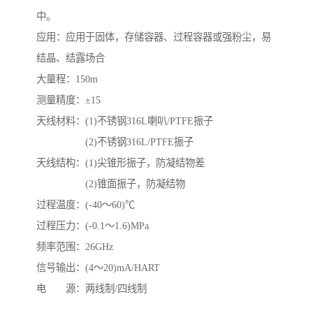
中。
应用：应用于固体，存储容器、过程容器或强粉尘，易
结晶、结露场合
大量程：150m
测量精度：±15
天线材料：(1)不锈钢316L喇叭/PTFE振子
(2)不锈钢316L/PTFE振子
天线结构：(1)尖锥形振子，防凝结物差
(2)锥面振子，防凝结物
过程温度：(-40～60)℃
过程压力：(-0.1～1.6)MPa
频率范围：26GHz
信号输出：(4～20)mA/HART
电 源：两线制/四线制