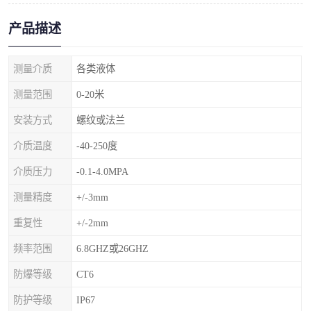
产品描述
测量介质
各类液体
测量范围
0-20米
安装方式
螺纹或法兰
介质温度
-40-250度
介质压力
-0.1-4.0MPA
测量精度
+/-3mm
重复性
+/-2mm
频率范围
6.8GHZ或26GHZ
防爆等级
CT6
防护等级
IP67