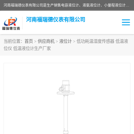
河南福瑞德仪表有限公司是生产销售电容液位计、液氨液位计、小量程液位计定制、智能锅炉水位计、液氮液位计等；并在产品开发、研制的过程中，吸取国内外仪器仪表的技术精华，建立了一支高、精、尖的科研开发队伍，使产品性能不断升级。
河南福瑞德仪表有限公司
当前位置：
首页
>
供应商机
>
液位计
> 低功耗温湿度传感器 低温液
位仪 低温液位计生产厂家
液位计
液位传感器
压力传感器
流量传感器
智能仪表
液氮液位计
差压变送器
液位计传感器定制
液氨液位计
物位计
油量传感器
测漏仪