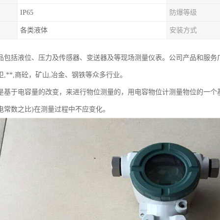
IP65
防爆等级
各类液体
安装方式
品包括液位、压力及传感器、变送器及等现场测量仪表。公司产品和服务
,**,商砼，矿山,冶金、钢铁等众多行业。
是基于电容量的改变，来进行物位测量的，用电容物位计测量物位的一个
电常数之比)在测量过程中不应变化。