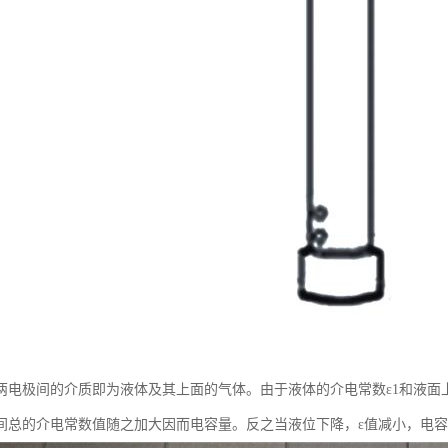
电极间的介质即为液体及其上面的气体。由于液体的介电常数ε1和液面上的介
间总的介电常数值随之加大因而电容量。反之当液位下降，ε值减小，电