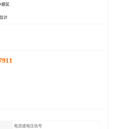
中原区
液位计
7911
电流或电压信号