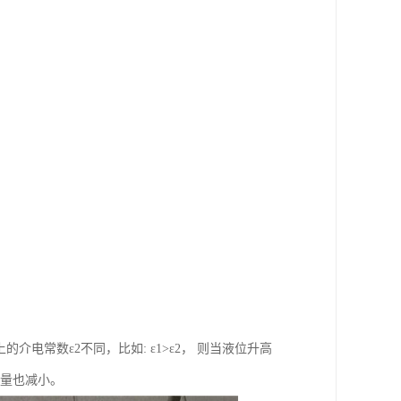
电常数ε2不同，比如: ε1>ε2， 则当液位升高
容量也减小。