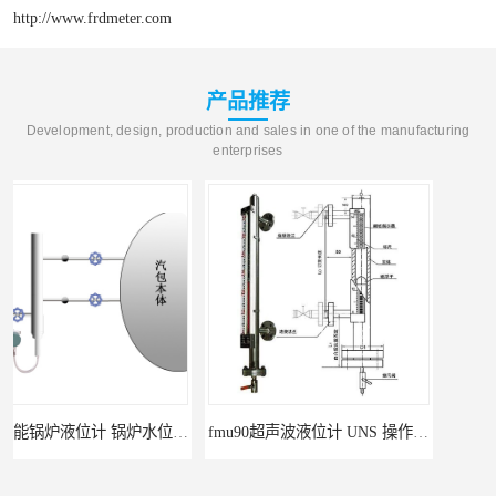
http://www.frdmeter.com
产品推荐
Development, design, production and sales in one of the manufacturing
enterprises
自动校准
fmu90超声波液位计 UNS 操作简单