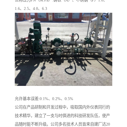
公称压力PN（M.Pa）:铸铁（A）、不锈钢（P）1.0、
1.6、2.5、4.0、6.3
允许基本误差:0.1%、0.2%、0.5%
公司在产品研制和开发过程中，吸取国内外仪表同行的
技术精华，建立了一支与时俱进的科技研发队伍，使产
品随时能不断升级。公司多名技术人员皆来自建厂达20