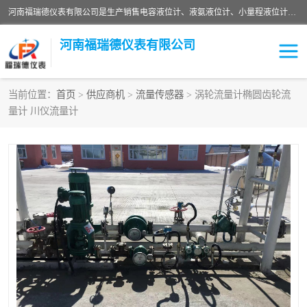
河南福瑞德仪表有限公司是生产销售电容液位计、液氨液位计、小量程液位计定制、智能锅炉水位计、液氮液位计等；并在产品开发、研制的过程中，吸取国内外仪器仪表的技术精华，建立了一支高、精、尖的科研开发队伍，使产品性能不断升级。
河南福瑞德仪表有限公司
当前位置：
首页
>
供应商机
>
流量传感器
> 涡轮流量计椭圆齿轮流
量计 川仪流量计
液位计
液位传感器
压力传感器
流量传感器
智能仪表
液氮液位计
差压变送器
液位计传感器定制
液氨液位计
物位计
油量传感器
测漏仪