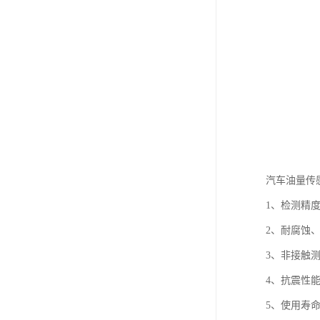
汽车油量传
1、检测精
2、耐腐蚀
3、非接触
4、抗震性
5、使用寿