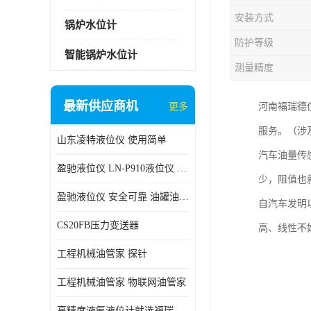
安装方式
锅炉水位计
防护等级
智能锅炉水位计
测量精度
最新供应商机
更多
河南福瑞德
服务。（涉
山东凌特液位仪 使用简单
汽车油量传
盈驰液位仪 LN-P910液位仪 安全可靠
少，阻值也
盈驰液位仪 安全可靠 油罐油位检测
自汽车发明
CS20FB压力变送器
高、线性不
工程机械油管家 探针
工程机械油管家 物联网油管家
高精度液氨液位计就选福瑞德仪表